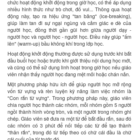
chức hoạt động khởi động trong giờ học, có thể áp dụng
nhiều hình thức như trò chơi, đố vui... Thông qua hoạt
động này, tạo ra hiệu ứng "tan băng" (ice-breaking),
giúp làm tan đi sự ngại ngùng và cảm giác e dè của
người học, đồng thời gần gũi hơn giữa người dạy -
người học và người học - người học. Điều này giúp "ấm
lên" (warm-up) bầu không khí trong lớp học.
Hoạt động khởi động thường được sử dụng trước khi bắt
đầu buổi học hoặc trước khi giới thiệu nội dung học mới,
và cũng có thể sử dụng linh hoạt trong giờ học nếu giáo
viên nhận thấy người học đang mệt mỏi hoặc chán nản.
Một phương pháp hữu ích để giúp người học mở rộng
vốn từ vựng và rèn luyện kỹ năng làm việc nhóm là
"Con rắn từ vựng". Trong phương pháp này, giáo viên
chia người học thành các nhóm, mỗi nhóm gồm 5 người
ngồi thành hình vòng tròn, và một người trong nhóm ghi
chép. Giáo viên sẽ đưa ra một từ để bắt đầu rắn, sau đó
các nhóm có 3 phút để nối tiếp các từ để tạo thành
"thân rắn", trong đó từ tiếp theo có chữ cái đầu là chữ
cái cuối của từ trước đó.