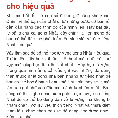
cho hiệu quả
Khi mới bắt đầu từ con số 0 bao giờ cũng khó khăn.
Chính vì thế bạn cần phải đi từ những bước cơ bản rồi
dần dần nâng cao trình độ của mình lên. Hãy bắt đầu
từ bảng chữ cái tiếng Nhật, đây chính là nền móng để
bạn có thể tiếp tục phát triển lên việc viết và đọc tiếng
Nhật hiệu quả.
Vậy làm sao để có thể học từ vựng tiếng Nhật hiệu quả.
Trước tiên hãy học với tâm thế thoải mái nhất có như
vậy mới giúp bạn tiếp thu tốt nhất. Hãy học từ vựng
thông qua hình ảnh, bắt đầu ghi vào những đồ dùng
thân thuộc nhất trong nhà bạn những từ tiếng nhật để
bạn có thể học ở bất cứ đâu, mỗi khi nhìn thấy sẽ là một
lần bạn ghi nhớ vào đầu một cách tự nhiên nhất. Bạn
cũng có thể nghe nhạc, xem phim, đọc truyện có tiếng
Nhật để có thể bổ dung dần về từ vựng mà không bị
nhàm chán. Với sự yêu thích tiếng Nhật và “mưa dầm
thấm lâu” chắc chắn bạn sẽ dễ dàng học được nhiều
kiến thức nhất.