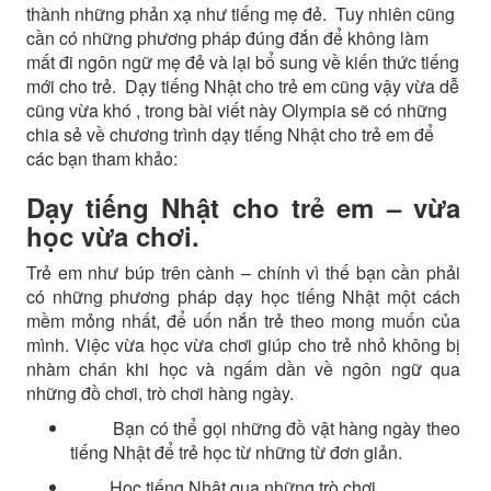
thành những phản xạ như tiếng mẹ đẻ. Tuy nhiên cũng
cần có những phương pháp đúng đắn để không làm
mất đi ngôn ngữ mẹ đẻ và lại bổ sung về kiến thức tiếng
mới cho trẻ. Dạy tiếng Nhật cho trẻ em cũng vậy vừa dễ
cũng vừa khó , trong bài viết này Olympia sẽ có những
chia sẻ về chương trình dạy tiếng Nhật cho trẻ em để
các bạn tham khảo:
Dạy tiếng Nhật cho trẻ em – vừa
học vừa chơi.
Trẻ em như búp trên cành – chính vì thế bạn cần phải
có những phương pháp dạy học tiếng Nhật một cách
mềm mỏng nhất, để uốn nắn trẻ theo mong muốn của
mình. Việc vừa học vừa chơi giúp cho trẻ nhỏ không bị
nhàm chán khi học và ngấm dần về ngôn ngữ qua
những đồ chơi, trò chơi hàng ngày.
Bạn có thể gọi những đồ vật hàng ngày theo
tiếng Nhật để trẻ học từ những từ đơn giản.
Học tiếng Nhật qua những trò chơi