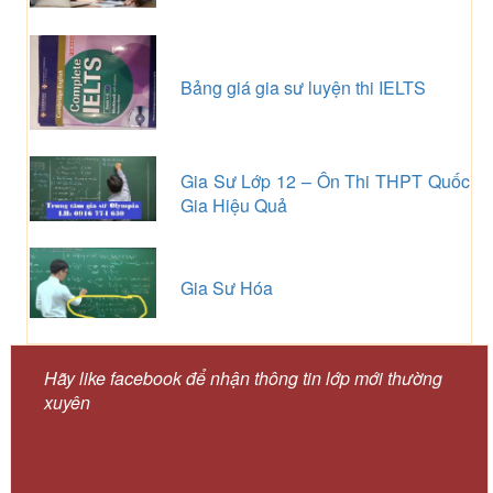
Bảng giá gia sư luyện thi IELTS
Gia Sư Lớp 12 – Ôn Thi THPT Quốc
Gia Hiệu Quả
Gia Sư Hóa
Hãy like facebook để nhận thông tin lớp mới thường
xuyên