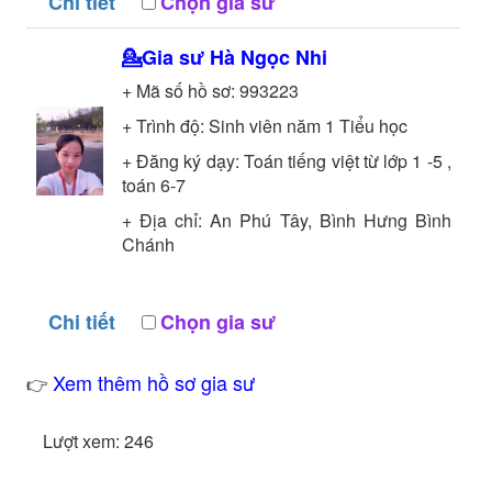
Chi tiết
Chọn gia sư
💁Gia sư
Hà Ngọc Nhi
+ Mã số hồ sơ:
993223
+ Trình độ:
Sinh viên năm 1
Tiểu học
+ Đăng ký dạy: Toán tiếng việt từ lớp 1 -5 ,
toán 6-7
+ Địa chỉ: An Phú Tây, Bình Hưng Bình
Chánh
Chi tiết
Chọn gia sư
Xem thêm hồ sơ gia sư
👉
Lượt xem: 246