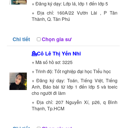
+ Đăng ký dạy: Lớp lá, lớp 1 đến lớp 5
+ Địa chỉ: 160A/22 Vườn Lài , P Tân
Thành, Q. Tân Phú
Chi tiết
Chọn gia sư
💁Cô
Lê Thị Yến Nhi
+ Mã số hồ sơ:
3225
+ Trình độ:
Tốt nghiệp đại học
Tiểu học
+ Đăng ký dạy: Toán, Tiếng Việt, Tiếng
Anh, Báo bài từ lớp 1 đến lớp 5 và toeic
cho người đi làm
+ Địa chỉ: 207 Nguyễn Xí, p26, q Bình
Thạnh, Tp.HCM