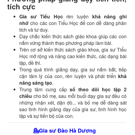
tích cực
Gia sư Tiểu Học
rèn luyện
khả năng ghi
nhớ
cho các con Tiểu Học để con dễ dàng phân
tích và tư duy.
Dạy chắc kiến thức sách giáo khoa giúp các con
nắm vững thành thạo phương pháp làm bài.
Trên cơ sở kiến thức sách giáo khoa, gia sư Tiểu
Học mở rộng và nâng cao kiến thức, các dạng bài
tập, đề thi.
Trong quá trình giảng dạy, gia sư nắm bắt, tiếp
cận tâm lý của con, rèn luyện và phát triển
khả
năng sáng tạo
.
Trung tâm cung cấp
sổ theo dõi học tập 2
chiều
cho bố mẹ, sau mỗi buổi dạy gia sư đều có
những nhận xét, dặn dò... và bố mẹ dễ dàng sát
sao tình hình giảng dạy của gia sư, tình hình học
tập và sự tiến bộ của con.
💁Gia sư
Đào Hà Dương