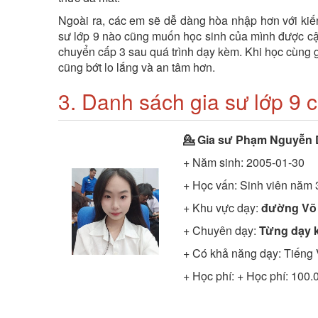
Ngoài ra, các em sẽ dễ dàng hòa nhập hơn với kiến
sư lớp 9 nào cũng muốn học sinh của mình được cập 
chuyển cấp 3 sau quá trình dạy kèm. Khi học cùng g
cũng bớt lo lắng và an tâm hơn.
3. Danh sách gia sư lớp 9 
💁 Gia sư
Phạm Nguyễn 
+ Năm sinh: 2005-01-30
+ Học vấn:
Sinh viên năm 
+ Khu vực dạy:
đường Võ 
+ Chuyên dạy:
Từng dạy k
+ Có khả năng dạy: Tiếng 
+ Học phí: + Học phí: 100