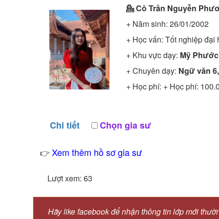
💁 Cô
Trần Nguyễn Phư
+ Năm sinh: 26/01/2002
+ Học vấn:
Tốt nghiệp đại
+ Khu vực dạy:
Mỹ Phước,
+ Chuyên dạy:
Ngữ văn 6,
+ Học phí: + Học phí: 100.
Chi tiết
Chọn gia sư
Xem thêm hồ sơ gia sư
👉
Lượt xem: 63
Hãy like facebook để nhận thông tin lớp mới thườ