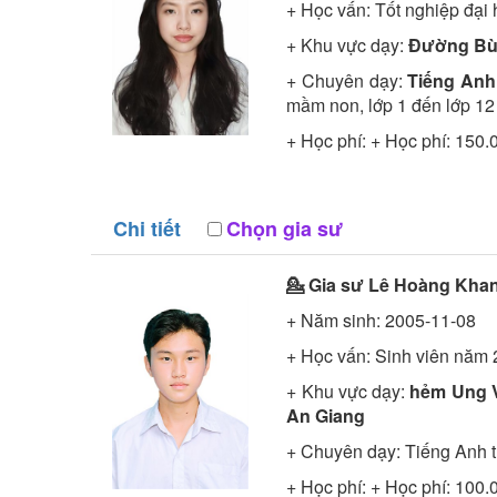
+ Học vấn:
Tốt nghiệp đại
+ Khu vực dạy:
Đường Bùi
+ Chuyên dạy:
Tiếng Anh 
mầm non, lớp 1 đến lớp 12
+ Học phí: + Học phí: 150.
Chi tiết
Chọn gia sư
💁 Gia sư
Lê Hoàng Kha
+ Năm sinh: 2005-11-08
+ Học vấn:
Sinh viên năm 
+ Khu vực dạy:
hẻm Ung 
An Giang
+ Chuyên dạy: Tiếng Anh t
+ Học phí: + Học phí: 100