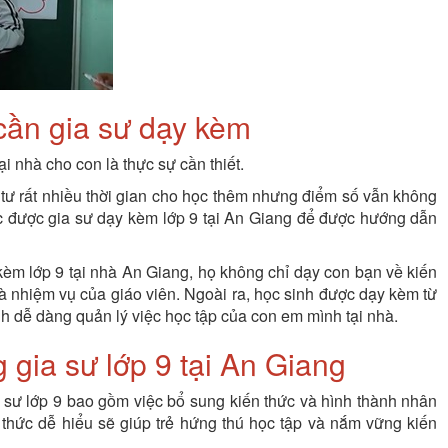
 cần gia sư dạy kèm
i nhà cho con là thực sự cần thiết.
tư rất nhiều thời gian cho học thêm nhưng điểm số vẫn không
ệc được gia sư dạy kèm lớp 9 tại An Giang để được hướng dẫn
 kèm lớp 9 tại nhà An Giang, họ không chỉ dạy con bạn về kiến
à nhiệm vụ của giáo viên. Ngoài ra, học sinh được dạy kèm từ
ynh dễ dàng quản lý việc học tập của con em mình tại nhà.
g gia sư lớp 9 tại An Giang
a sư lớp 9 bao gồm việc bổ sung kiến thức và hình thành nhân
n thức dễ hiểu sẽ giúp trẻ hứng thú học tập và nắm vững kiến