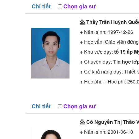
Chi tiết
Chọn gia sư
💁 Thầy
Trần Huỳnh Quố
+ Năm sinh: 1997-12-26
+ Học vấn:
Giáo viên đứng
+ Khu vực dạy:
tổ 19 ấp 
+ Chuyên dạy:
Tin học lớp
+ Có khả năng dạy: Thiết 
+ Học phí: + Học phí: 250.
Chi tiết
Chọn gia sư
💁 Cô
Nguyễn Thị Thảo 
+ Năm sinh: 2001-06-10