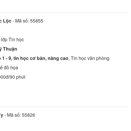
c Lộc
- Mã số:
55855
 lớp
Tin học
Mỹ Thuận
 1 - 9, tin học cơ bản, nâng cao
, Tin học văn phòng
kế đồ họa
000đ/90 phút
Vy
- Mã số:
55826