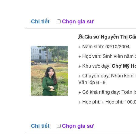
Chi tiết
Chọn gia sư
💁 Gia sư
Nguyễn Thị C
+ Năm sinh: 02/10/2004
+ Học vấn:
Sinh viên năm 
+ Khu vực dạy:
Chợ Mỹ Ho
+ Chuyên dạy: Nhận kèm học
Văn lớp 6 - 9
+ Có khả năng dạy: Toán lớ
+ Học phí: + Học phí: 100
Chi tiết
Chọn gia sư