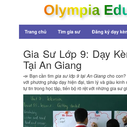
Olympia Ed
Trang chủ
Tìm gia sư
Đăng ký dạy kè
Gia Sư Lớp 9: Dạy Kè
Tại An Giang
📣 Bạn cần tìm
gia sư lớp 9 tại An Giang
cho con? 
với phương pháp dạy hiện đại, tâm lý và giàu kinh
tự tin trong học tập, tiến bộ rõ rệt với những gia sư gi