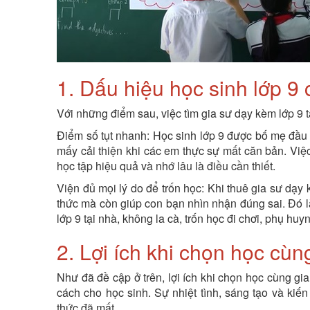
1. Dấu hiệu học sinh lớp 9
Với những điểm sau, việc tìm gia sư dạy kèm lớp 9 tạ
Điểm số tụt nhanh: Học sinh lớp 9 được bố mẹ đầu 
mấy cải thiện khi các em thực sự mất căn bản. Vi
học tập hiệu quả và nhớ lâu là điều cần thiết.
Viện đủ mọi lý do để trốn học: Khi thuê gia sư dạy
thức mà còn giúp con bạn nhìn nhận đúng sai. Đó l
lớp 9 tại nhà, không la cà, trốn học đi chơi, phụ hu
2. Lợi ích khi chọn học cùn
Như đã đề cập ở trên, lợi ích khi chọn học cùng gi
cách cho học sinh. Sự nhiệt tình, sáng tạo và kiế
thức đã mất.