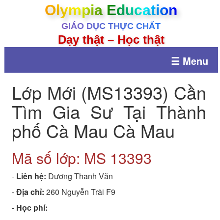
Olympia Education
GIÁO DỤC THỰC CHẤT
Dạy thật – Học thật
☰ Menu
Lớp Mới (MS13393) Cần
Tìm Gia Sư Tại Thành
phố Cà Mau Cà Mau
Mã số lớp: MS
13393
-
Liên hệ:
Dương Thanh Văn
-
Địa chỉ:
260 Nguyễn Trãi F9
-
Học phí: