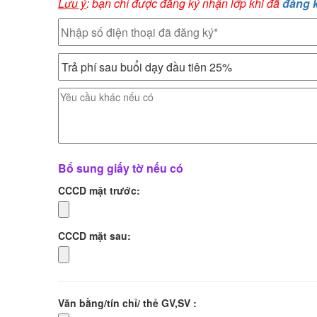
Lưu ý
: bạn chỉ được đăng ký nhận lớp khi đã
đăng 
Bổ sung giấy tờ nếu có
CCCD mặt trước:
CCCD mặt sau:
Văn bằng/tín chỉ/ thẻ GV,SV :