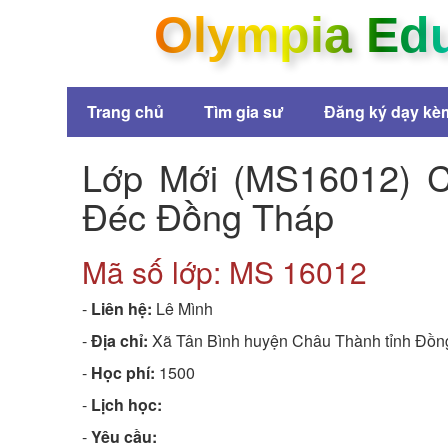
Olympia Ed
Trang chủ
Tìm gia sư
Đăng ký dạy kè
Lớp Mới (MS16012) C
Đéc Đồng Tháp
Mã số lớp: MS
16012
-
Liên hệ:
Lê Mình
-
Địa chỉ:
Xã Tân Bình huyện Châu Thành tỉnh Đồn
-
Học phí:
1500
-
Lịch học:
-
Yêu cầu: