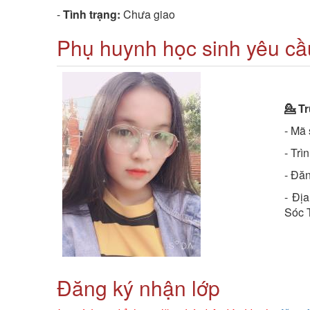
-
Tình trạng:
Chưa giao
Phụ huynh học sinh yêu cầu
💁 T
- Mã
- Trì
- Đăn
- Đị
Sóc 
Đăng ký nhận lớp