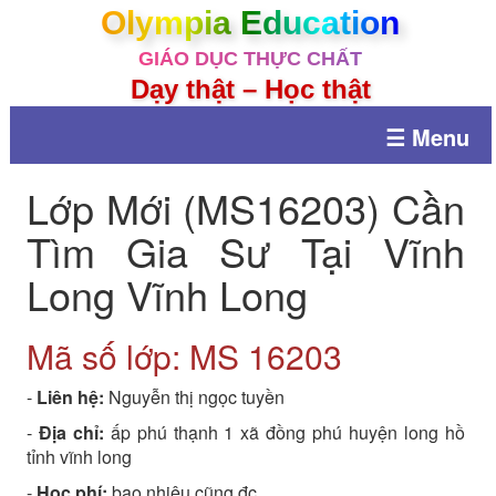
Olympia Education
GIÁO DỤC THỰC CHẤT
Dạy thật – Học thật
☰ Menu
Lớp Mới (MS16203) Cần
Tìm Gia Sư Tại Vĩnh
Long Vĩnh Long
Mã số lớp: MS
16203
-
Liên hệ:
Nguyễn thị ngọc tuyền
-
Địa chỉ:
ấp phú thạnh 1 xã đồng phú huyện long hồ
tỉnh vĩnh long
-
Học phí:
bao nhiêu cũng đc