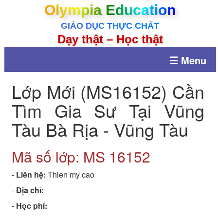
Olympia Education
GIÁO DỤC THỰC CHẤT
Dạy thật – Học thật
☰ Menu
Lớp Mới (MS16152) Cần
Tìm Gia Sư Tại Vũng
Tàu Bà Rịa - Vũng Tàu
Mã số lớp: MS
16152
-
Liên hệ:
Thien my cao
-
Địa chỉ:
-
Học phí: