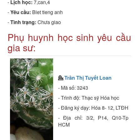
-
Lịch học:
7,can,4
-
Yêu cầu:
Biet tieng anh
-
Tình trạng:
Chưa giao
Phụ huynh học sinh yêu cầu
gia sư:
💁
Trần Thị Tuyết Loan
- Mã số: 3243
- Trình độ: Thạc sỹ Hóa học
- Đăng ký dạy: Hóa 8- 12, LTĐH
- Địa chỉ: 3/2, P14, Q10-Tp
HCM