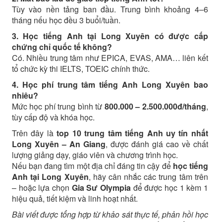
Tùy vào nền tảng ban đầu. Trung bình khoảng 4–6
tháng nếu học đều 3 buổi/tuần.
3. Học tiếng Anh tại Long Xuyên có được cấp
chứng chỉ quốc tế không?
Có. Nhiều trung tâm như EPICA, EVAS, AMA… liên kết
tổ chức kỳ thi IELTS, TOEIC chính thức.
4. Học phí trung tâm tiếng Anh Long Xuyên bao
nhiêu?
Mức học phí trung bình từ
800.000 – 2.500.000đ/tháng
,
tùy cấp độ và khóa học.
Trên đây là
top 10 trung tâm tiếng Anh uy tín nhất
Long Xuyên – An Giang
, được đánh giá cao về chất
lượng giảng dạy, giáo viên và chương trình học.
Nếu bạn đang tìm một địa chỉ đáng tin cậy để
học tiếng
Anh tại Long Xuyên
, hãy cân nhắc các trung tâm trên
– hoặc lựa chọn
Gia Sư Olympia
để được học 1 kèm 1
hiệu quả, tiết kiệm và linh hoạt nhất.
Bài viết được tổng hợp từ khảo sát thực tế, phản hồi học