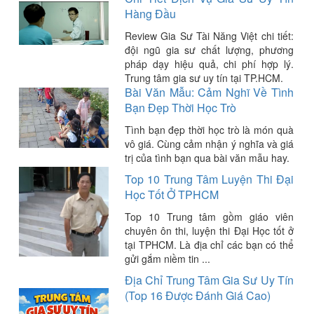
Hàng Đầu
Review Gia Sư Tài Năng Việt chi tiết:
đội ngũ gia sư chất lượng, phương
pháp dạy hiệu quả, chi phí hợp lý.
Trung tâm gia sư uy tín tại TP.HCM.
Bài Văn Mẫu: Cảm Nghĩ Về Tình
Bạn Đẹp Thời Học Trò
Tình bạn đẹp thời học trò là món quà
vô giá. Cùng cảm nhận ý nghĩa và giá
trị của tình bạn qua bài văn mẫu hay.
Top 10 Trung Tâm Luyện Thi Đại
Học Tốt Ở TPHCM
Top 10 Trung tâm gồm giáo viên
chuyên ôn thi, luyện thi Đại Học tốt ở
tại TPHCM. Là địa chỉ các bạn có thể
gửi gắm niềm tin ...
Địa Chỉ Trung Tâm Gia Sư Uy Tín
(Top 16 Được Đánh Giá Cao)