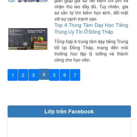
gian giúp gia sư tiết kiệm chi phí và
nhận thù lao đầy đủ. Tuy nhiên, gia
sư cần tự tìm kiếm học sinh, đối mặt
với sự cạnh tranh cao.
Top 6 Trung Tâm Dạy Học Tiếng
Trung Uy Tín Ở Đồng Tháp
Tổng hợp 6 trung tâm dạy tiếng Trung
tốt tại Đồng Tháp, mang đến môi
trường học tập lý tưởng và thành
công cho học viên.
4
1
2
3
5
6
7
Lớp trên Facebook