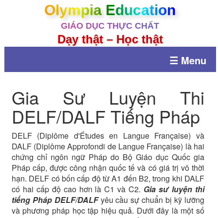
Olympia Education
GIÁO DỤC THỰC CHẤT
Dạy thật – Học thật
☰ Menu
Gia Sư Luyện Thi
DELF/DALF Tiếng Pháp
DELF (Diplôme d'Études en Langue Française) và
DALF (Diplôme Approfondi de Langue Française) là hai
chứng chỉ ngôn ngữ Pháp do Bộ Giáo dục Quốc gia
Pháp cấp, được công nhận quốc tế và có giá trị vô thời
hạn. DELF có bốn cấp độ từ A1 đến B2, trong khi DALF
có hai cấp độ cao hơn là C1 và C2.
Gia sư luyện thi
tiếng Pháp DELF/DALF
yêu cầu sự chuẩn bị kỹ lưỡng
và phương pháp học tập hiệu quả. Dưới đây là một số