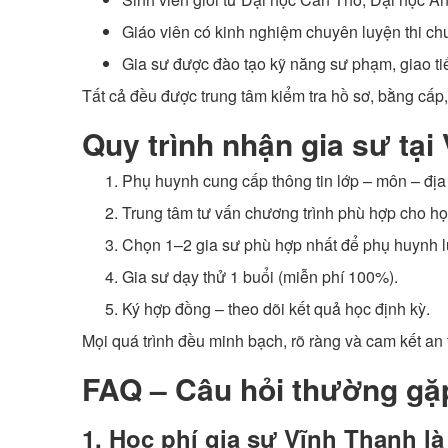
Giáo viên có kinh nghiệm chuyên luyện thi chu
Gia sư được đào tạo kỹ năng sư phạm, giao t
Tất cả đều được trung tâm kiểm tra hồ sơ, bằng cấp,
Quy trình nhận gia sư tại
Phụ huynh cung cấp thông tin lớp – môn – địa 
Trung tâm tư vấn chương trình phù hợp cho họ
Chọn 1–2 gia sư phù hợp nhất để phụ huynh l
Gia sư dạy thử 1 buổi (miễn phí 100%).
Ký hợp đồng – theo dõi kết quả học định kỳ.
Mọi quá trình đều minh bạch, rõ ràng và cam kết an 
FAQ – Câu hỏi thường gặ
1. Học phí gia sư Vĩnh Thạnh l