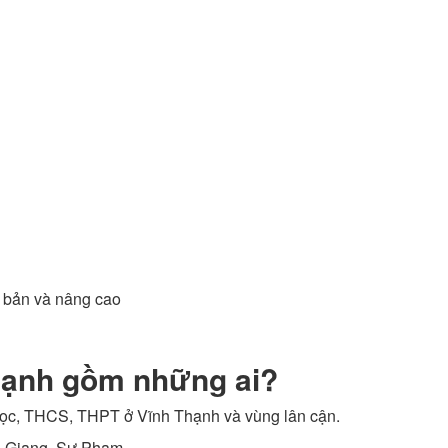
ơ bản và nâng cao
Thạnh gồm những ai?
 học, THCS, THPT ở Vĩnh Thạnh và vùng lân cận.
An Giang, Sư Phạm.