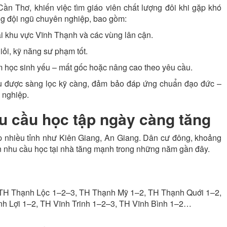
n Thơ, khiến việc tìm giáo viên chất lượng đôi khi gặp khó
ng đội ngũ chuyên nghiệp, bao gồm:
i khu vực Vĩnh Thạnh và các vùng lân cận.
iỏi, kỹ năng sư phạm tốt.
m học sinh yếu – mất gốc hoặc nâng cao theo yêu cầu.
ều được sàng lọc kỹ càng, đảm bảo đáp ứng chuẩn đạo đức –
 nghiệp.
u cầu học tập ngày càng tăng
p nhiều tỉnh như Kiên Giang, An Giang. Dân cư đông, khoảng
n nhu cầu học tại nhà tăng mạnh trong những năm gần đây.
 TH Thạnh Lộc 1–2–3, TH Thạnh Mỹ 1–2, TH Thạnh Quới 1–2,
h Lợi 1–2, TH Vĩnh Trinh 1–2–3, TH Vĩnh Bình 1–2…