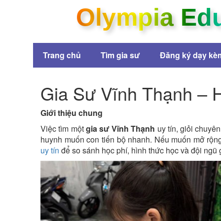
Olympia Ed
Trang chủ
Tìm gia sư
Đăng ký dạy kè
Gia Sư Vĩnh Thạnh – H
Giới thiệu chung
Việc tìm một
gia sư Vĩnh Thạnh
uy tín, giỏi chuyê
huynh muốn con tiến bộ nhanh. Nếu muốn mở rộng
uy tín
để so sánh học phí, hình thức học và đội ngũ g