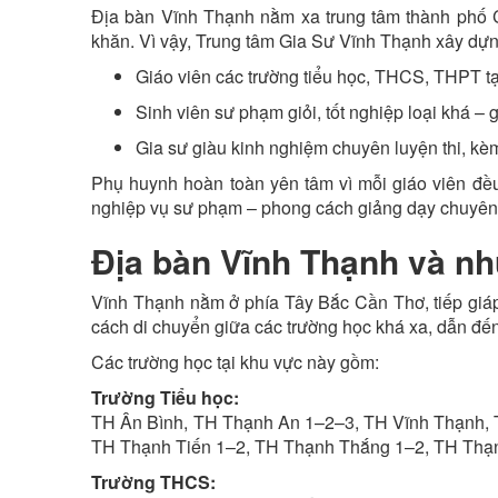
Địa bàn Vĩnh Thạnh nằm xa trung tâm thành phố Cầ
khăn. Vì vậy, Trung tâm Gia Sư Vĩnh Thạnh xây dự
Giáo viên các trường tiểu học, THCS, THPT tạ
Sinh viên sư phạm giỏi, tốt nghiệp loại khá – g
Gia sư giàu kinh nghiệm chuyên luyện thi, kè
Phụ huynh hoàn toàn yên tâm vì mỗi giáo viên đ
nghiệp vụ sư phạm – phong cách giảng dạy chuyên
Địa bàn Vĩnh Thạnh và nh
Vĩnh Thạnh nằm ở phía Tây Bắc Cần Thơ, tiếp giá
cách di chuyển giữa các trường học khá xa, dẫn đế
Các trường học tại khu vực này gồm:
Trường Tiểu học:
TH Ân Bình, TH Thạnh An 1–2–3, TH Vĩnh Thạnh,
TH Thạnh Tiến 1–2, TH Thạnh Thắng 1–2, TH Thạn
Trường THCS: