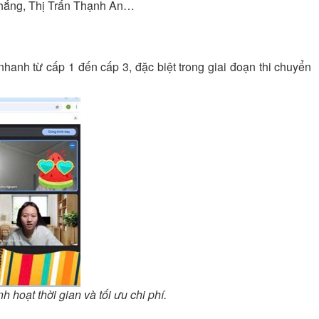
hắng, Thị Trấn Thạnh An…
hanh từ cấp 1 đến cấp 3, đặc biệt trong giai đoạn thi chuyển
 hoạt thời gian và tối ưu chi phí.