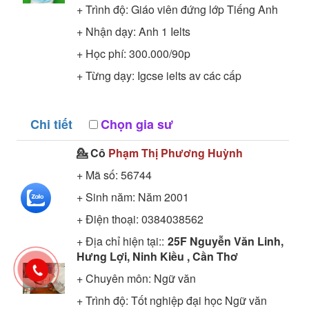
+ Trình độ:
Giáo viên đứng lớp
Tiếng Anh
+ Nhận dạy: Anh 1 Ielts
+ Học phí: 300.000/90p
+ Từng dạy: Igcse ielts av các cấp
Chi tiết
Chọn gia sư
💁 Cô
Phạm Thị Phương Huỳnh
+ Mã số:
56744
+ Sinh năm: Năm 2001
+ Điện thoại: 0384038562
+ Địa chỉ hiện tại::
25F Nguyễn Văn Linh,
Hưng Lợi, Ninh Kiều , Cần Thơ
+ Chuyên môn:
Ngữ văn
+ Trình độ:
Tốt nghiệp đại học
Ngữ văn