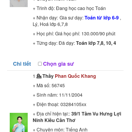
+ Trình độ:
Đang học cao học
Toán
+ Nhận dạy: Gia sư dạy:
Toán từ lớp 6-9
,
Lý, Hoá lớp 6,7,8
+ Học phí: Giá học phí: 130.000/90 phút
+ Từng dạy: Đã dạy:
Toán lớp 7,8, 10, 4
Chi tiết
Chọn gia sư
1
💁 Thầy
Phan Quốc Khang
+ Mã số:
56745
+ Sinh năm: 11/11/2004
+ Điện thoại: 03284105xx
+ Địa chỉ hiện tại::
39/1 Tầm Vu Hưng Lợi
Ninh Kiều Cần Thơ
+ Chuyên môn:
Tiếng Anh