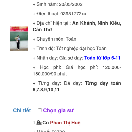
+ Sinh năm: 20/05/2002
+ Điện thoại: 03981773xx
+ Địa chỉ hiện tại::
An Khánh, Ninh Kiều,
Cần Thơ
+ Chuyên môn:
Toán
+ Trình độ:
Tốt nghiệp đại học
Toán
+ Nhận dạy: Gia sư dạy:
Toán từ lớp 6-11
+ Học phí: Giá học phí: 120.000-
150.000/90 phút
+ Từng dạy: Đã dạy:
Từng dạy toán
6,7,8,9,10,11
Chi tiết
Chọn gia sư
1
💁 Cô
Phan Thị Huệ
+ Mã số:
56732