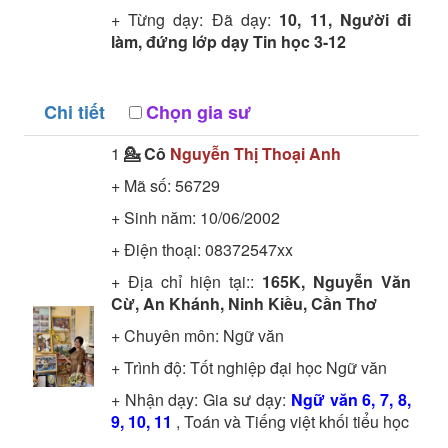
+ Từng dạy: Đã dạy:
10, 11, Người đi
làm, đứng lớp dạy Tin học 3-12
Chi tiết
Chọn gia sư
1
💁 Cô
Nguyễn Thị Thoại Anh
+ Mã số:
56729
+ Sinh năm: 10/06/2002
+ Điện thoại: 08372547xx
+ Địa chỉ hiện tại::
165K, Nguyễn Văn
Cừ, An Khánh, Ninh Kiều, Cần Thơ
+ Chuyên môn:
Ngữ văn
+ Trình độ:
Tốt nghiệp đại học
Ngữ văn
+ Nhận dạy: Gia sư dạy:
Ngữ văn 6, 7, 8,
9, 10, 11
, Toán và Tiếng việt khối tiểu học