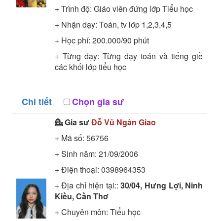
+ Trình độ:
Giáo viên đứng lớp
Tiểu học
+ Nhận dạy: Toán, tv lớp 1,2,3,4,5
+ Học phí: 200.000/90 phút
+ Từng dạy: Từng dạy toán và tiếng giề
các khối lớp tiểu học
Chi tiết
Chọn gia sư
💁 Gia sư
Đỗ Vũ Ngân Giao
+ Mã số:
56756
+ Sinh năm: 21/09/2006
+ Điện thoại: 0398964353
+ Địa chỉ hiện tại::
30/04, Hưng Lợi, Ninh
Kiều, Cần Thơ
+ Chuyên môn:
Tiểu học