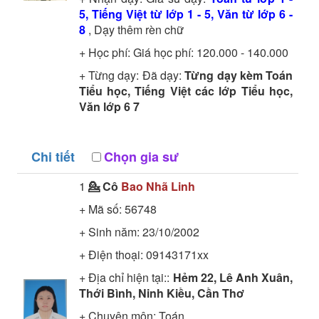
5, Tiếng Việt từ lớp 1 - 5, Văn từ lớp 6 -
8
, Dạy thêm rèn chữ
+ Học phí: Giá học phí: 120.000 - 140.000
+ Từng dạy: Đã dạy:
Từng dạy kèm Toán
Tiểu học, Tiếng Việt các lớp Tiểu học,
Văn lớp 6 7
Chi tiết
Chọn gia sư
1
💁 Cô
Bao Nhã Linh
+ Mã số:
56748
+ Sinh năm: 23/10/2002
+ Điện thoại: 09143171xx
+ Địa chỉ hiện tại::
Hẻm 22, Lê Anh Xuân,
Thới Bình, Ninh Kiều, Cần Thơ
+ Chuyên môn:
Toán