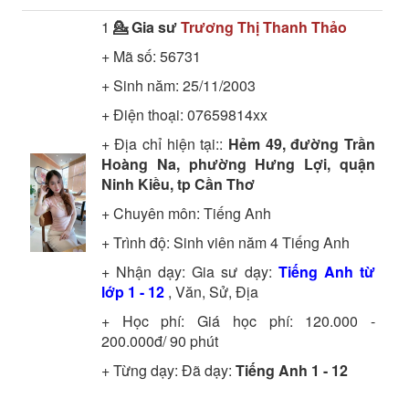
1
💁 Gia sư
Trương Thị Thanh Thảo
+ Mã số:
56731
+ Sinh năm: 25/11/2003
+ Điện thoại: 07659814xx
+ Địa chỉ hiện tại::
Hẻm 49, đường Trần
Hoàng Na, phường Hưng Lợi, quận
Ninh Kiều, tp Cần Thơ
+ Chuyên môn:
Tiếng Anh
+ Trình độ:
Sinh viên năm 4
Tiếng Anh
+ Nhận dạy: Gia sư dạy:
Tiếng Anh từ
lớp 1 - 12
, Văn, Sử, Địa
+ Học phí: Giá học phí: 120.000 -
200.000đ/ 90 phút
+ Từng dạy: Đã dạy:
Tiếng Anh 1 - 12