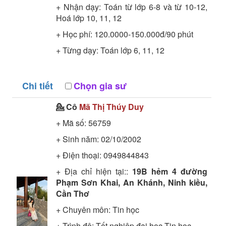
+ Nhận dạy: Toán từ lớp 6-8 và từ 10-12,
Hoá lớp 10, 11, 12
+ Học phí: 120.0000-150.000đ/90 phút
+ Từng dạy: Toán lớp 6, 11, 12
Chi tiết
Chọn gia sư
💁 Cô
Mã Thị Thúy Duy
+ Mã số:
56759
+ Sinh năm: 02/10/2002
+ Điện thoại: 0949844843
+ Địa chỉ hiện tại::
19B hẻm 4 đường
Phạm Sơn Khai, An Khánh, Ninh kiều,
Cần Thơ
+ Chuyên môn:
Tin học
+ Trình độ:
Tốt nghiệp đại học
Tin học