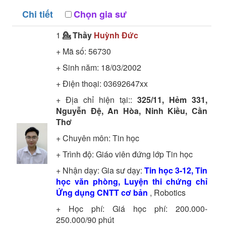
Chi tiết
Chọn gia sư
1
💁 Thầy
Huỳnh Đức
+ Mã số:
56730
+ Sinh năm: 18/03/2002
+ Điện thoại: 03692647xx
+ Địa chỉ hiện tại::
325/11, Hẻm 331,
Nguyễn Đệ, An Hòa, Ninh Kiều, Cần
Thơ
+ Chuyên môn:
Tin học
+ Trình độ:
Giáo viên đứng lớp
Tin học
+ Nhận dạy: Gia sư dạy:
Tin học 3-12, Tin
học văn phòng, Luyện thi chứng chỉ
Ứng dụng CNTT cơ bản
, Robotics
+ Học phí: Giá học phí: 200.000-
250.000/90 phút