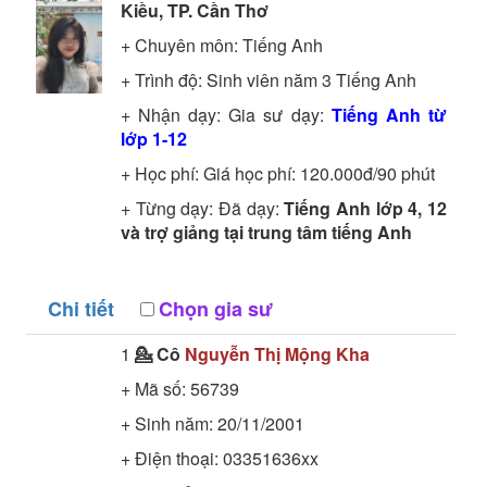
Kiều, TP. Cần Thơ
+ Chuyên môn:
Tiếng Anh
+ Trình độ:
Sinh viên năm 3
Tiếng Anh
+ Nhận dạy: Gia sư dạy:
Tiếng Anh từ
lớp 1-12
+ Học phí: Giá học phí: 120.000đ/90 phút
+ Từng dạy: Đã dạy:
Tiếng Anh lớp 4, 12
và trợ giảng tại trung tâm tiếng Anh
Chi tiết
Chọn gia sư
1
💁 Cô
Nguyễn Thị Mộng Kha
+ Mã số:
56739
+ Sinh năm: 20/11/2001
+ Điện thoại: 03351636xx