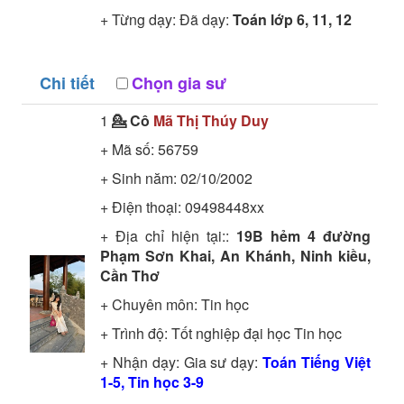
+ Từng dạy: Đã dạy:
Toán lớp 6, 11, 12
Chi tiết
Chọn gia sư
1
💁 Cô
Mã Thị Thúy Duy
+ Mã số:
56759
+ Sinh năm: 02/10/2002
+ Điện thoại: 09498448xx
+ Địa chỉ hiện tại::
19B hẻm 4 đường
Phạm Sơn Khai, An Khánh, Ninh kiều,
Cần Thơ
+ Chuyên môn:
Tin học
+ Trình độ:
Tốt nghiệp đại học
Tin học
+ Nhận dạy: Gia sư dạy:
Toán Tiếng Việt
1-5, Tin học 3-9