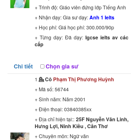
+ Trình độ:
Giáo viên đứng lớp
Tiếng Anh
+ Nhận dạy: Gia sư dạy:
Anh 1 Ielts
+ Học phí: Giá học phí: 300.000/90p
+ Từng dạy: Đã dạy:
Igcse ielts av các
cấp
Chi tiết
Chọn gia sư
1
💁 Cô
Phạm Thị Phương Huỳnh
+ Mã số:
56744
+ Sinh năm: Năm 2001
+ Điện thoại: 03840385xx
+ Địa chỉ hiện tại::
25F Nguyễn Văn Linh,
Hưng Lợi, Ninh Kiều , Cần Thơ
+ Chuyên môn:
Ngữ văn