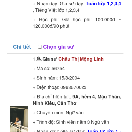
+ Nhận dạy: Gia sư dạy:
Toán lớp 1,2,3,4
, Tiếng Việt lớp 1,2,3,4
+ Học phí: Giá học phí: 100.000đ ~
120.000đ/90 phút
Chi tiết
Chọn gia sư
1
💁 Gia sư
Châu Thị Mộng Linh
+ Mã số:
56754
+ Sinh năm: 15/8/2004
+ Điện thoại: 09635700xx
+ Địa chỉ hiện tại::
9A, hẻm 4, Mậu Thân,
Ninh Kiều, Cần Thơ
+ Chuyên môn:
Ngữ văn
+ Trình độ:
Sinh viên năm 3
Ngữ văn
+ Nhận dạy: Gia sư dạy:
Toán từ lớp 1 -