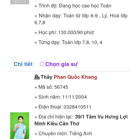
+ Trình độ:
Đang học cao học
Toán
+ Nhận dạy: Toán từ lớp 6-9 , Lý, Hoá lớp
6,7,8
+ Học phí: 130.000/90 phút
+ Từng dạy: Toán lớp 7,8, 10, 4
Chi tiết
Chọn gia sư
💁 Thầy
Phan Quốc Khang
+ Mã số:
56745
+ Sinh năm: 11/11/2004
+ Điện thoại: 0328410511
+ Địa chỉ hiện tại::
39/1 Tầm Vu Hưng Lợi
Ninh Kiều Cần Thơ
+ Chuyên môn:
Tiếng Anh