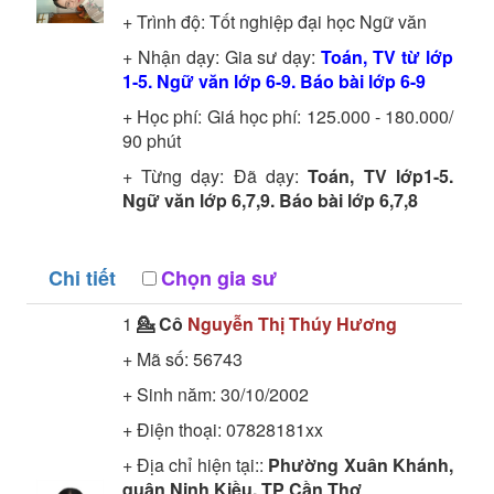
+ Trình độ:
Tốt nghiệp đại học
Ngữ văn
+ Nhận dạy: Gia sư dạy:
Toán, TV từ lớp
1-5. Ngữ văn lớp 6-9. Báo bài lớp 6-9
+ Học phí: Giá học phí: 125.000 - 180.000/
90 phút
+ Từng dạy: Đã dạy:
Toán, TV lớp1-5.
Ngữ văn lớp 6,7,9. Báo bài lớp 6,7,8
Chi tiết
Chọn gia sư
1
💁 Cô
Nguyễn Thị Thúy Hương
+ Mã số:
56743
+ Sinh năm: 30/10/2002
+ Điện thoại: 07828181xx
+ Địa chỉ hiện tại::
Phường Xuân Khánh,
quận Ninh Kiều, TP Cần Thơ