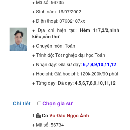
+ Mã số:
56735
+ Sinh năm: 16/07/2002
+ Điện thoại: 07632187xx
+ Địa chỉ hiện tại::
Hẻm 117,3/2,ninh
kiều,cần thơ
+ Chuyên môn:
Toán
+ Trình độ:
Tốt nghiệp đại học
Toán
+ Nhận dạy: Gia sư dạy:
6,7,8,9,10,11,12
+ Học phí: Giá học phí: 120k-200k/90 phút
+ Từng dạy: Đã dạy:
4,5,6,7,8,9,10,11,12
Chi tiết
Chọn gia sư
1
💁 Cô
Võ Đào Ngọc Ánh
+ Mã số:
56734