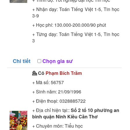
+ Nhận dạy: Toán Tiếng Việt 1-5, Tin học
3-9
+ Học phí: 130.000-200.000/90 phút
+ Từng dạy: Toán Tiếng Việt 1-5, Tin học
3
Chi tiết
Chọn gia sư
💁 Cô
Phạm Bích Trằm
+ Mã số:
56757
+ Sinh năm: 21/09/1996
+ Điện thoại: 0328885722
+ Địa chỉ hiện tại::
Số 2 tổ 10 phường an
bình quận Ninh Kiều Cần Thơ
+ Chuyên môn:
Tiểu học