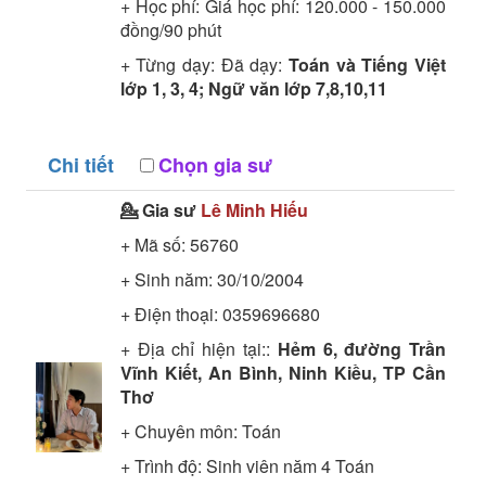
+ Học phí: Giá học phí: 120.000 - 150.000
đồng/90 phút
+ Từng dạy: Đã dạy:
Toán và Tiếng Việt
lớp 1, 3, 4; Ngữ văn lớp 7,8,10,11
Chi tiết
Chọn gia sư
💁 Gia sư
Lê Minh Hiếu
+ Mã số:
56760
+ Sinh năm: 30/10/2004
+ Điện thoại: 0359696680
+ Địa chỉ hiện tại::
Hẻm 6, đường Trần
Vĩnh Kiết, An Bình, Ninh Kiều, TP Cần
Thơ
+ Chuyên môn:
Toán
+ Trình độ:
Sinh viên năm 4
Toán