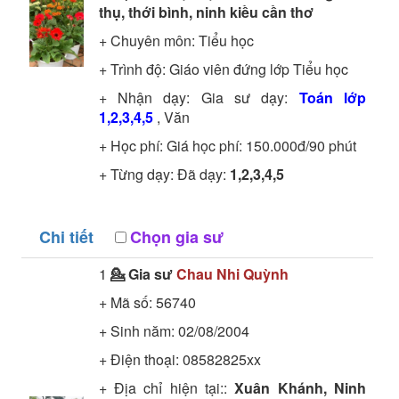
thụ, thới bình, ninh kiều cần thơ
+ Chuyên môn:
Tiểu học
+ Trình độ:
Giáo viên đứng lớp
Tiểu học
+ Nhận dạy: Gia sư dạy:
Toán lớp
1,2,3,4,5
, Văn
+ Học phí: Giá học phí: 150.000đ/90 phút
+ Từng dạy: Đã dạy:
1,2,3,4,5
Chi tiết
Chọn gia sư
1
💁 Gia sư
Chau Nhi Quỳnh
+ Mã số:
56740
+ Sinh năm: 02/08/2004
+ Điện thoại: 08582825xx
+ Địa chỉ hiện tại::
Xuân Khánh, Ninh