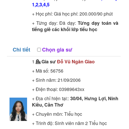
1,2,3,4,5
+ Học phí: Giá học phí: 200.000/90 phút
+ Từng dạy: Đã dạy:
Từng dạy toán và
tiếng giề các khối lớp tiểu học
Chi tiết
Chọn gia sư
1
💁 Gia sư
Đỗ Vũ Ngân Giao
+ Mã số:
56756
+ Sinh năm: 21/09/2006
+ Điện thoại: 03989643xx
+ Địa chỉ hiện tại::
30/04, Hưng Lợi, Ninh
Kiều, Cần Thơ
+ Chuyên môn:
Tiểu học
+ Trình độ:
Sinh viên năm 2
Tiểu học