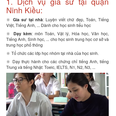
1. Dịch vụ gia sư tại quận
Ninh Kiều:
🔆
Gia sư tại nhà
: Luyện viết chữ đẹp, Toán, Tiếng
Việt, Tiếng Anh, ... Dành cho học sinh tiểu học
🔆
Dạy kèm
: môn Toán, Vật lý, Hóa học, Văn học,
Tiếng Anh, Sinh học, ... cho học sinh trung học cơ sở và
trung học phổ thông
🔆 Tổ chức các lớp học nhóm tại nhà của học sinh.
🔆 Dạy thực hành cho các chứng chỉ tiếng Anh, tiếng
Trung và tiếng Nhật: Toeic, IELTS, N1, N2, N3, ...