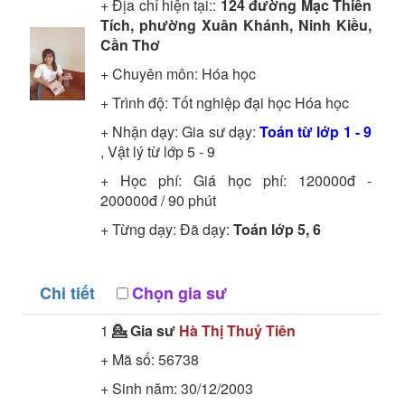
+ Địa chỉ hiện tại::
124 đường Mạc Thiên
Tích, phường Xuân Khánh, Ninh Kiều,
Cần Thơ
+ Chuyên môn:
Hóa học
+ Trình độ:
Tốt nghiệp đại học
Hóa học
+ Nhận dạy: Gia sư dạy:
Toán từ lớp 1 - 9
, Vật lý từ lớp 5 - 9
+ Học phí: Giá học phí: 120000đ -
200000đ / 90 phút
+ Từng dạy: Đã dạy:
Toán lớp 5, 6
Chi tiết
Chọn gia sư
1
💁 Gia sư
Hà Thị Thuỷ Tiên
+ Mã số:
56738
+ Sinh năm: 30/12/2003