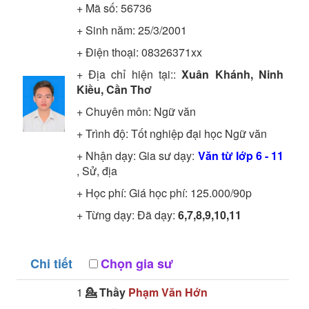
+ Mã số:
56736
+ Sinh năm: 25/3/2001
+ Điện thoại: 08326371xx
+ Địa chỉ hiện tại::
Xuân Khánh, Ninh
Kiều, Cần Thơ
+ Chuyên môn:
Ngữ văn
+ Trình độ:
Tốt nghiệp đại học
Ngữ văn
+ Nhận dạy: Gia sư dạy:
Văn từ lớp 6 - 11
, Sử, địa
+ Học phí: Giá học phí: 125.000/90p
+ Từng dạy: Đã dạy:
6,7,8,9,10,11
Chi tiết
Chọn gia sư
1
💁 Thầy
Phạm Văn Hớn