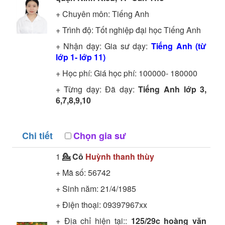
+ Chuyên môn:
Tiếng Anh
+ Trình độ:
Tốt nghiệp đại học
Tiếng Anh
+ Nhận dạy: Gia sư dạy:
Tiếng Anh (từ
lớp 1- lớp 11)
+ Học phí: Giá học phí: 100000- 180000
+ Từng dạy: Đã dạy:
Tiếng Anh lớp 3,
6,7,8,9,10
Chi tiết
Chọn gia sư
1
💁 Cô
Huỳnh thanh thùy
+ Mã số:
56742
+ Sinh năm: 21/4/1985
+ Điện thoại: 09397967xx
+ Địa chỉ hiện tại::
125/29c hoàng văn