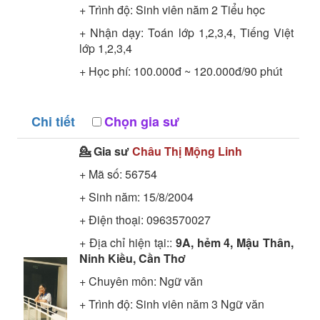
+ Trình độ:
Sinh viên năm 2
Tiểu học
+ Nhận dạy: Toán lớp 1,2,3,4, Tiếng Việt
lớp 1,2,3,4
+ Học phí: 100.000đ ~ 120.000đ/90 phút
Chi tiết
Chọn gia sư
💁 Gia sư
Châu Thị Mộng Linh
+ Mã số:
56754
+ Sinh năm: 15/8/2004
+ Điện thoại: 0963570027
+ Địa chỉ hiện tại::
9A, hẻm 4, Mậu Thân,
Ninh Kiều, Cần Thơ
+ Chuyên môn:
Ngữ văn
+ Trình độ:
Sinh viên năm 3
Ngữ văn