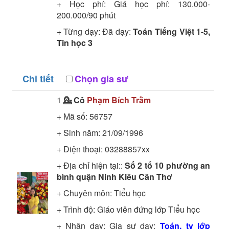
+ Học phí: Giá học phí: 130.000-
200.000/90 phút
+ Từng dạy: Đã dạy:
Toán Tiếng Việt 1-5,
Tin học 3
Chi tiết
Chọn gia sư
1
💁 Cô
Phạm Bích Trằm
+ Mã số:
56757
+ Sinh năm: 21/09/1996
+ Điện thoại: 03288857xx
+ Địa chỉ hiện tại::
Số 2 tổ 10 phường an
bình quận Ninh Kiều Cần Thơ
+ Chuyên môn:
Tiểu học
+ Trình độ:
Giáo viên đứng lớp
Tiểu học
+ Nhận dạy: Gia sư dạy:
Toán, tv lớp