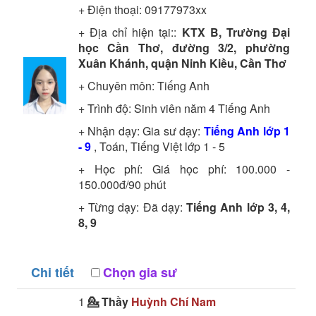
+ Điện thoại: 09177973xx
+ Địa chỉ hiện tại::
KTX B, Trường Đại
học Cần Thơ, đường 3/2, phường
Xuân Khánh, quận Ninh Kiều, Cần Thơ
+ Chuyên môn:
Tiếng Anh
+ Trình độ:
Sinh viên năm 4
Tiếng Anh
+ Nhận dạy: Gia sư dạy:
Tiếng Anh lớp 1
- 9
, Toán, Tiếng Việt lớp 1 - 5
+ Học phí: Giá học phí: 100.000 -
150.000đ/90 phút
+ Từng dạy: Đã dạy:
Tiếng Anh lớp 3, 4,
8, 9
Chi tiết
Chọn gia sư
1
💁 Thầy
Huỳnh Chí Nam