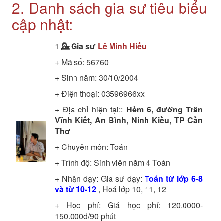
2. Danh sách gia sư tiêu biểu
cập nhật:
1
💁 Gia sư
Lê Minh Hiếu
+ Mã số:
56760
+ Sinh năm: 30/10/2004
+ Điện thoại: 03596966xx
+ Địa chỉ hiện tại::
Hẻm 6, đường Trần
Vĩnh Kiết, An Bình, Ninh Kiều, TP Cần
Thơ
+ Chuyên môn:
Toán
+ Trình độ:
Sinh viên năm 4
Toán
+ Nhận dạy: Gia sư dạy:
Toán từ lớp 6-8
và từ 10-12
, Hoá lớp 10, 11, 12
+ Học phí: Giá học phí: 120.0000-
150.000đ/90 phút