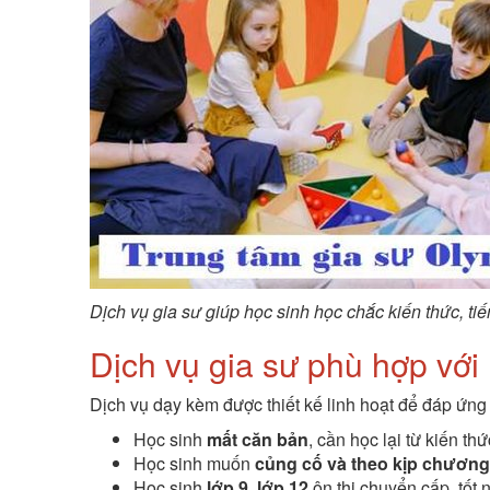
Dịch vụ gia sư giúp học sinh học chắc kiến thức, tiến
Dịch vụ gia sư phù hợp với
Dịch vụ dạy kèm được thiết kế linh hoạt để đáp ứng
Học sinh
mất căn bản
, cần học lại từ kiến th
Học sinh muốn
củng cố và theo kịp chương 
Học sinh
lớp 9, lớp 12
ôn thi chuyển cấp, tốt