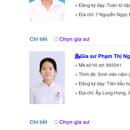
+ Đăng ký dạy: Toán từ lớp
+ Địa chỉ: 7 Nguyễn Ngọc 
Chi tiết
Chọn gia sư
💁Gia sư
Phạm Thị N
+ Mã số hồ sơ:
993341
+ Trình độ:
Sinh viên năm 
+ Đăng ký dạy: Tiền tiểu h
+ Địa chỉ: Ấp Long Hưng,
Chi tiết
Chọn gia sư