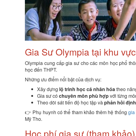
Gia Sư Olympia tại khu vự
Olympia cung cấp gia sư cho các môn học phổ thô
học đến THPT.
Những ưu điểm nổi bật của dịch vụ:
Xây dựng
lộ trình học cá nhân hóa
theo năng
Gia sư có
chuyên môn phù hợp
với từng môn
Theo dõi sát tiến độ học tập và
phản hồi địn
👉 Phụ huynh có thể tham khảo thêm hệ thống
gia
Mỹ Tho.
Học phí gia sư (tham khảo)