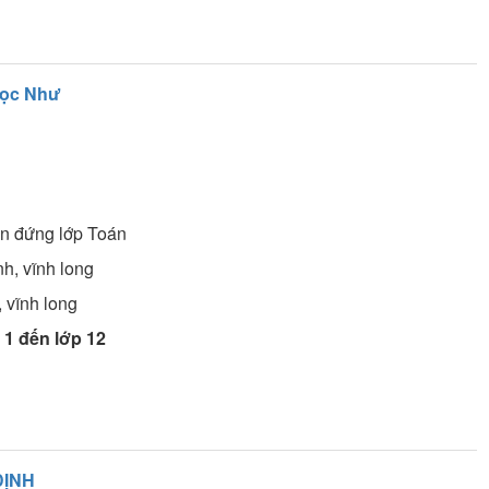
gọc Như
ên đứng lớp
Toán
nh, vĩnh long
, vĩnh long
 1 đến lớp 12
ĐỊNH