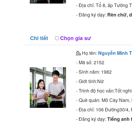
- Địa chỉ:
Tổ 8, ấp Tường T
- Đăng ký dạy:
Rèn chữ, dạ
Chi tiết
Chọn gia sư
💁 Họ tên:
Nguyễn Minh 
- Mã số:
2152
- Sinh năm:
1982
- Giới tính:Nữ
- Trình độ học vấn:
Tốt nghi
- Quê quán:
Mỏ Cày Nam, 
- Địa chỉ:
106 Đường30/4, P
- Đăng ký dạy:
Tiếng anh 