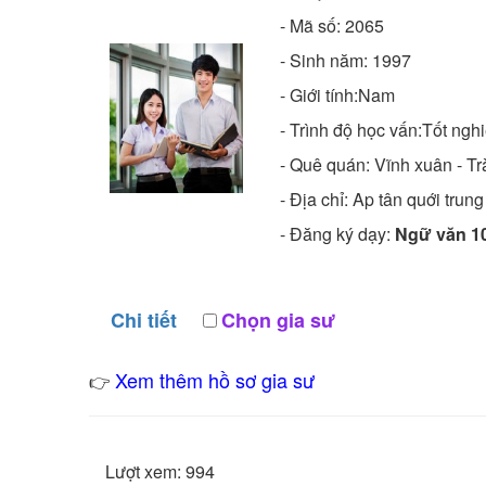
- Mã số:
2065
- Sinh năm:
1997
- Giới tính:Nam
- Trình độ học vấn:
Tốt nghi
- Quê quán:
Vĩnh xuân - Tr
- Địa chỉ:
Ap tân quới trun
- Đăng ký dạy:
Ngữ văn 10
Chi tiết
Chọn gia sư
Xem thêm hồ sơ gia sư
👉
Lượt xem: 994