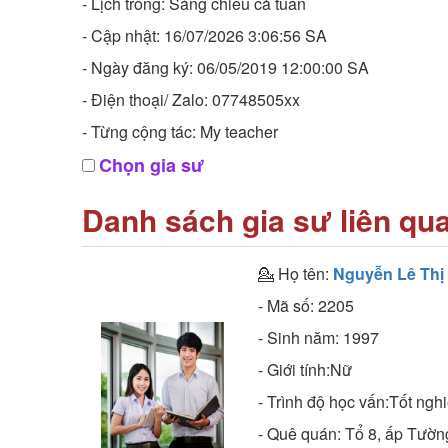
- Lịch trống: Sáng chiều cả tuần
- Cập nhật: 16/07/2026 3:06:56 SA
- Ngày đăng ký: 06/05/2019 12:00:00 SA
- Điện thoại/ Zalo: 07748505xx
- Từng cộng tác: My teacher
Chọn gia sư
Danh sách gia sư liên qu
💁 Họ tên:
Nguyễn Lê Th
- Mã số:
2205
- Sinh năm:
1997
- Giới tính:Nữ
- Trình độ học vấn:
Tốt nghi
- Quê quán:
Tổ 8, ấp Tườn