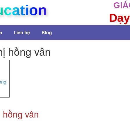
GIÁ
ucation
Dạy
m
Liên hệ
Blog
ị hồng vân
ong
̣ hồng vân