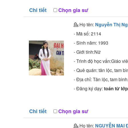
Chi tiết
Chọn gia sư
💁 Họ tên:
Nguyễn Thị N
- Mã số:
2114
- Sinh năm:
1993
- Giới tính:Nữ
- Trình độ học vấn:
Giáo vi
- Quê quán:
tân lộc, tam bì
- Địa chỉ:
Tân lộc, tam bình
- Đăng ký dạy:
toán từ lớp
Chi tiết
Chọn gia sư
💁 Họ tên:
NGUYỄN MAI 