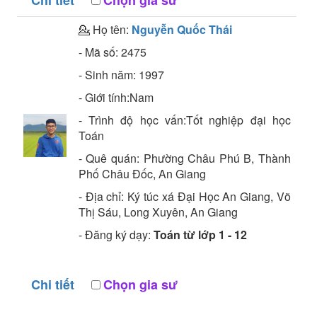
Chi tiết
Chọn gia sư
💁 Họ tên:
Nguyễn Quốc Thái
- Mã số:
2475
- Sinh năm:
1997
- Giới tính:Nam
- Trình độ học vấn:
Tốt nghiệp đại học
Toán
- Quê quán:
Phường Châu Phú B, Thành
Phố Châu Đốc, An Giang
- Địa chỉ:
Ký túc xá Đại Học An Giang, Võ
Thị Sáu, Long Xuyên, An Giang
- Đăng ký dạy:
Toán từ lớp 1 - 12
Chi tiết
Chọn gia sư