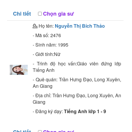
Chi tiết
Chọn gia sư
💁 Họ tên:
Nguyễn Thị Bích Thảo
- Mã số:
2476
- Sinh năm:
1995
- Giới tính:Nữ
- Trình độ học vấn:
Giáo viên đứng lớp
Tiếng Anh
- Quê quán:
Trần Hưng Đạo, Long Xuyên,
An Giang
- Địa chỉ:
Trần Hưng Đạo, Long Xuyên, An
Giang
- Đăng ký dạy:
Tiếng Anh lớp 1 - 9