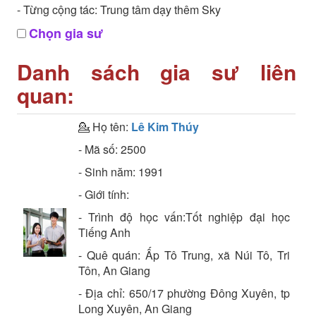
- Từng cộng tác: Trung tâm dạy thêm Sky
Chọn gia sư
Danh sách gia sư liên
quan:
💁 Họ tên:
Lê Kim Thúy
- Mã số:
2500
- Sinh năm:
1991
- Giới tính:
- Trình độ học vấn:
Tốt nghiệp đại học
Tiếng Anh
- Quê quán:
Ấp Tô Trung, xã Núi Tô, Tri
Tôn, An Giang
- Địa chỉ:
650/17 phường Đông Xuyên, tp
Long Xuyên, An Giang