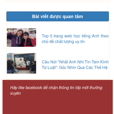
Bài viết được quan tâm
Top 5 trang web học tiếng Anh theo
chủ đề chất lượng uy tín
Câu Nói "Nhất Anh Nhì Tin Tam Kinh
Tứ Luật": Góc Nhìn Qua Các Thế Hệ
Hãy like facebook để nhận thông tin lớp mới thường
xuyên