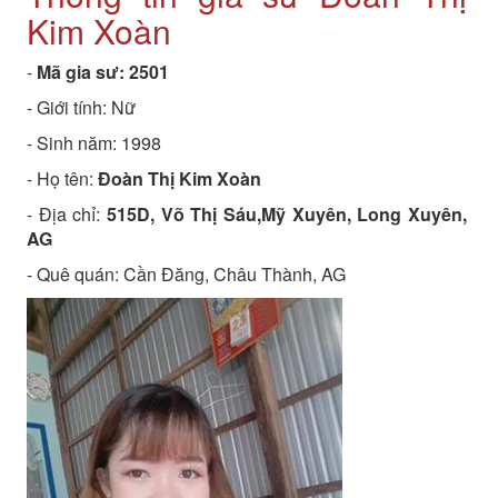
Kim Xoàn
-
Mã gia sư:
2501
- Giới tính: Nữ
- Sinh năm:
1998
- Họ tên:
Đoàn Thị Kim Xoàn
- Địa chỉ:
515D, Võ Thị Sáu,Mỹ Xuyên, Long Xuyên,
AG
- Quê quán:
Cần Đăng, Châu Thành, AG