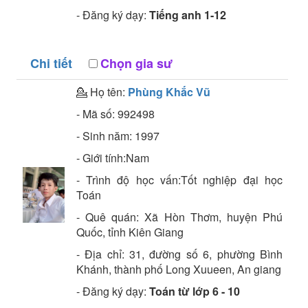
- Đăng ký dạy:
Tiếng anh 1-12
Chi tiết
Chọn gia sư
💁 Họ tên:
Phùng Khắc Vũ
- Mã số:
992498
- Sinh năm:
1997
- Giới tính:Nam
- Trình độ học vấn:
Tốt nghiệp đại học
Toán
- Quê quán:
Xã Hòn Thơm, huyện Phú
Quốc, tỉnh Kiên Giang
- Địa chỉ:
31, đường số 6, phường Bình
Khánh, thành phố Long Xuueen, An giang
- Đăng ký dạy:
Toán từ lớp 6 - 10