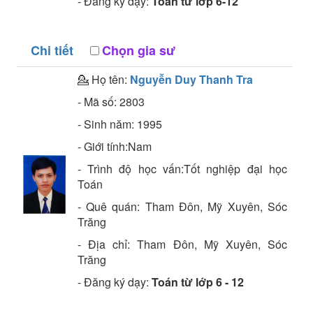
- Đăng ký dạy:
Toán từ lớp 6-12
Chi tiết
Chọn gia sư
💁 Họ tên:
Nguyễn Duy Thanh Tra
- Mã số:
2803
- Sinh năm:
1995
- Giới tính:Nam
- Trình độ học vấn:
Tốt nghiệp đại học
Toán
- Quê quán:
Tham Đôn, Mỹ Xuyên, Sóc
Trăng
- Địa chỉ:
Tham Đôn, Mỹ Xuyên, Sóc
Trăng
- Đăng ký dạy:
Toán từ lớp 6 - 12