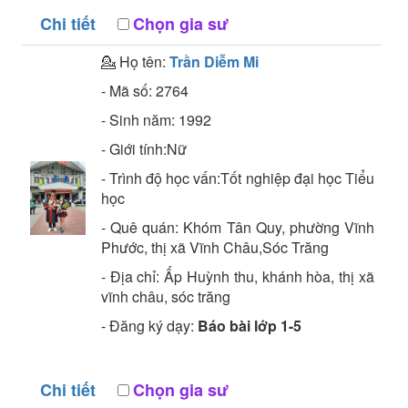
Chi tiết
Chọn gia sư
💁 Họ tên:
Trần Diễm Mi
- Mã số:
2764
- Sinh năm:
1992
- Giới tính:Nữ
- Trình độ học vấn:
Tốt nghiệp đại học
Tiểu
học
- Quê quán:
Khóm Tân Quy, phường Vĩnh
Phước, thị xã Vĩnh Châu,Sóc Trăng
- Địa chỉ:
Ấp Huỳnh thu, khánh hòa, thị xã
vĩnh châu, sóc trăng
- Đăng ký dạy:
Báo bài lớp 1-5
Chi tiết
Chọn gia sư