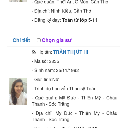
- Quê quán:
Thới An, Ô Môn, Cần Thơ
- Địa chỉ:
Ninh Kiều, Cần Thơ
- Đăng ký dạy:
Toán từ lớp 5-11
Chi tiết
Chọn gia sư
💁 Họ tên:
TRẦN THỊ ÚT HI
- Mã số:
2835
- Sinh năm:
25/11/1992
- Giới tính:Nữ
- Trình độ học vấn:
Thạc sỹ
Toán
- Quê quán:
Mỹ Đức - Thiện Mỹ - Châu
Thành - Sóc Trăng
- Địa chỉ:
Mỹ Đức - Thiện Mỹ - Châu
Thành - Sóc Trăng