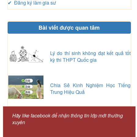
✔ Đăng ký làm gia sư
Bài viết được quan tâm
Lý do thí sinh không đạt kết quả tốt
kỳ thi THPT Quốc gia
Chia Sẻ Kinh Nghiệm Học Tiếng
Trung Hiệu Quả
Hãy like facebook để nhận thông tin lớp mới thường
xuyên