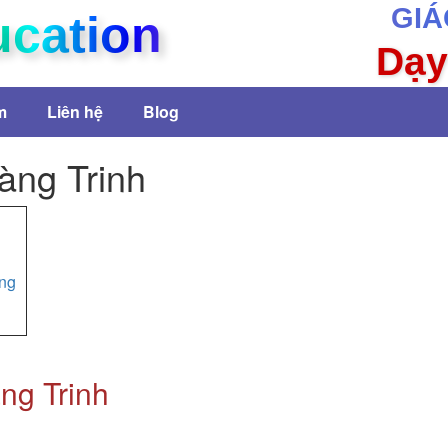
GIÁ
ucation
Dạy
m
Liên hệ
Blog
àng Trinh
ang
ng Trinh