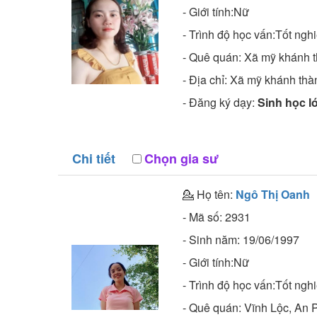
- Giới tính:Nữ
- Trình độ học vấn:
Tốt nghi
- Quê quán:
Xã mỹ khánh
- Địa chỉ:
Xã mỹ khánh th
- Đăng ký dạy:
Sinh học lơ
Chi tiết
Chọn gia sư
💁 Họ tên:
Ngô Thị Oanh
- Mã số:
2931
- Sinh năm:
19/06/1997
- Giới tính:Nữ
- Trình độ học vấn:
Tốt nghi
- Quê quán:
Vĩnh Lộc, An 