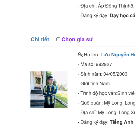
- Địa chỉ:
Ấp Đông Thịnh8,
- Đăng ký dạy:
Dạy học cá
Chi tiết
Chọn gia sư
💁 Họ tên:
Lưu Nguyễn H
- Mã số:
992927
- Sinh năm:
04/05/2003
- Giới tính:Nam
- Trình độ học vấn:
Sinh vi
- Quê quán:
Mỹ Long, Lon
- Địa chỉ:
Mỹ Long, Long X
- Đăng ký dạy:
Tiếng Anh t