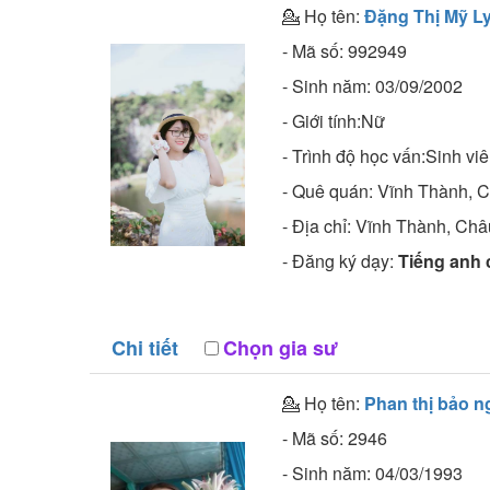
💁 Họ tên:
Đặng Thị Mỹ L
- Mã số:
992949
- Sinh năm:
03/09/2002
- Giới tính:Nữ
- Trình độ học vấn:
Sinh vi
- Quê quán:
Vĩnh Thành, 
- Địa chỉ:
Vĩnh Thành, Châ
- Đăng ký dạy:
Tiếng anh 
Chi tiết
Chọn gia sư
💁 Họ tên:
Phan thị bảo n
- Mã số:
2946
- Sinh năm:
04/03/1993