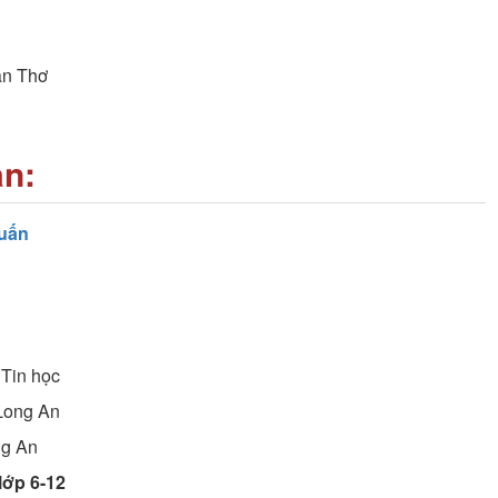
ần Thơ
an:
uấn
Tin học
Long An
ng An
lớp 6-12