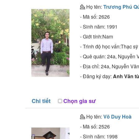
💁 Họ tên:
Trương Phú Qú
- Mã số:
2626
- Sinh năm:
1991
- Giới tính:Nam
- Trình độ học vấn:
Thạc sỹ
- Quê quán:
24a, Nguyễn 
- Địa chỉ:
24a, Nguyễn Văn
- Đăng ký dạy:
Anh Văn từ
Chi tiết
Chọn gia sư
💁 Họ tên:
Võ Duy Hoà
- Mã số:
2526
- Sinh năm:
1998