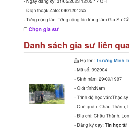
- Ngày đăng ký: 31/05/2023 12:05:17 CH
- Điện thoại/ Zalo: 09012012xx
- Từng cộng tác: Từng cộng tác trung tâm Gia Sư C
Chọn gia sư
Danh sách gia sư liên qu
💁 Họ tên:
Trương Minh T
- Mã số:
992904
- Sinh năm:
29/09/1987
- Giới tính:Nam
- Trình độ học vấn:
Thạc sỹ
- Quê quán:
Châu Thành, 
- Địa chỉ:
Châu Thành, Lo
- Đăng ký dạy:
Tin học từ 