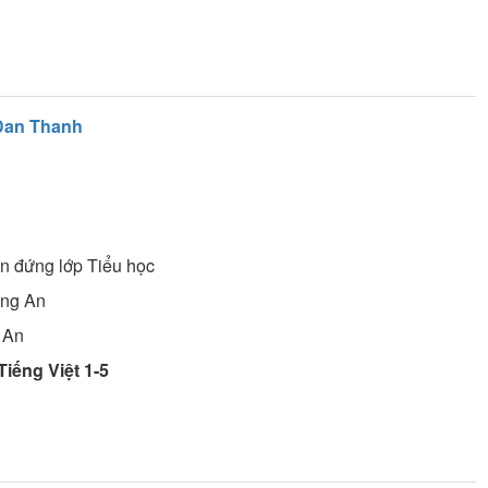
Đan Thanh
ên đứng lớp
Tiểu học
ong An
 An
 Tiếng Việt 1-5