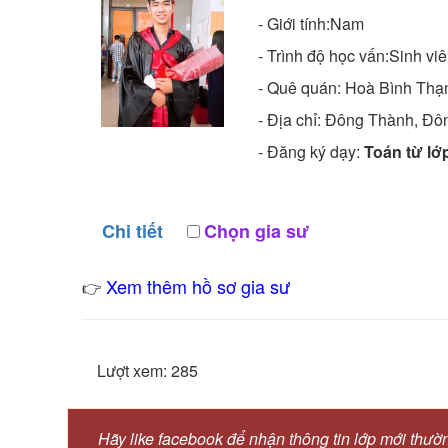
- Giới tính:Nam
- Trình độ học vấn:
Sinh vi
- Quê quán:
Hoà Bình Thạ
- Địa chỉ:
Đông Thành, Đôn
- Đăng ký dạy:
Toán từ lớp
Chi tiết
Chọn gia sư
Xem thêm hồ sơ gia sư
👉
Lượt xem: 285
Hãy like facebook để nhận thông tin lớp mới thườ