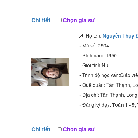
Chi tiết
Chọn gia sư
💁 Họ tên:
Nguyễn Thụy 
- Mã số:
2804
- Sinh năm:
1990
- Giới tính:Nữ
- Trình độ học vấn:
Giáo vi
- Quê quán:
Tân Thạnh, L
- Địa chỉ:
Tân Thạnh, Long
- Đăng ký dạy:
Toán 1 - 9,
Chi tiết
Chọn gia sư