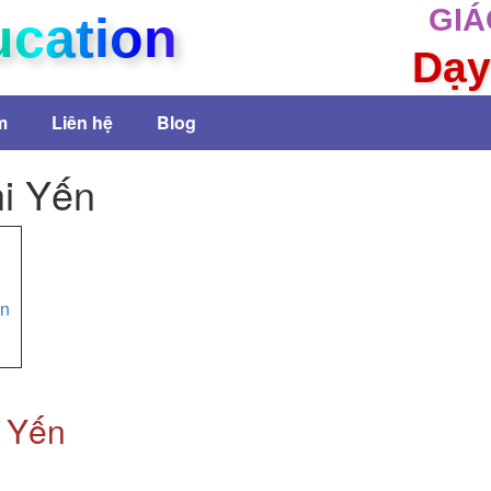
GIÁ
ucation
Dạy
m
Liên hệ
Blog
hi Yến
An
i Yến