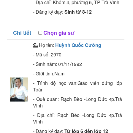
- Địa chỉ:
Khóm 4, phường 5, TP Trà Vinh
- Đăng ký dạy:
Sinh từ 8-12
Chi tiết
Chọn gia sư
💁 Họ tên:
Huỳnh Quốc Cường
- Mã số:
2970
- Sinh năm:
01/11/1992
- Giới tính:Nam
- Trình độ học vấn:
Giáo viên đứng lớp
Toán
- Quê quán:
Rạch Bèo -Long Đức -tp.Trà
Vinh
- Địa chỉ:
Rạch Bèo -Long Đức -tp.Trà
Vinh
- Đăng ký dạy:
Từ lớp 6 đến lớp 12