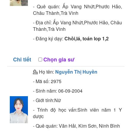
- Quê quán:
Ấp Vang Nhứt,Phước Hảo,
Châu Thành,Trà Vinh
- Địa chỉ:
Ấp Vang Nhứt,Phước Hảo, Châu
Thành,Trà Vinh
- Đăng ký dạy:
Chồi,lá, toán lop 1,2
Chi tiết
Chọn gia sư
💁 Họ tên:
Nguyễn Thị Huyền
- Mã số:
2975
- Sinh năm:
06-09-2004
- Giới tính:Nữ
- Trình độ học vấn:
Sinh viên năm 1
Y
dược
- Quê quán:
Văn Hải, Kim Sơn, Ninh Bình