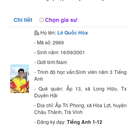
Chi tiết
Chọn gia sư
💁 Họ tên:
Lê Quốc Hòa
- Mã số:
2969
- Sinh năm:
16/09/2001
- Giới tính:Nam
- Trình độ học vấn:
Sinh viên năm 3
Tiếng
Anh
- Quê quán:
Ấp 13, xã Long Hữu, Tx
Duyên Hải
- Địa chỉ:
Ấp Trì Phong, xã Hòa Lợi, huyện
Châu Thành, Trà Vinh
- Đăng ký dạy:
Tiếng Anh 1-12