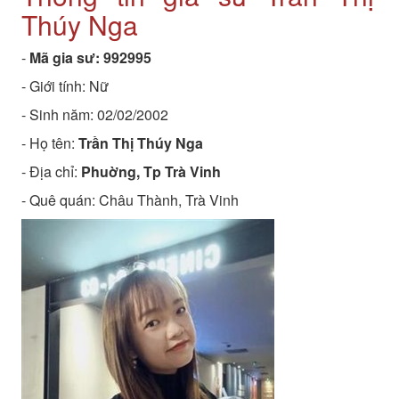
Thúy Nga
-
Mã gia sư:
992995
- Giới tính: Nữ
- Sinh năm:
02/02/2002
- Họ tên:
Trần Thị Thúy Nga
- Địa chỉ:
Phuờng, Tp Trà Vinh
- Quê quán:
Châu Thành, Trà Vinh