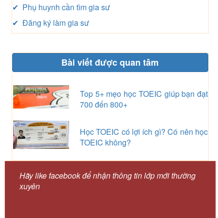
✔ Phụ huynh cần tìm gia sư
✔ Đăng ký làm gia sư
Bài viết được quan tâm
Top 5+ mẹo học TOEIC giúp bạn đạt
700 đến 800+
Học TOEIC có lợi ích gì? Có nên học
TOEIC không?
Hãy like facebook để nhận thông tin lớp mới thường
xuyên