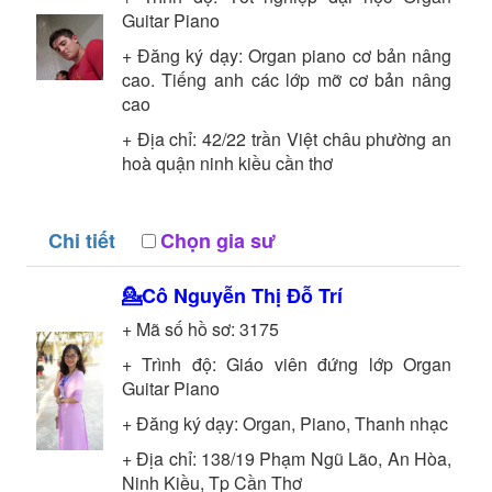
Guitar Piano
+ Đăng ký dạy: Organ piano cơ bản nâng
cao. Tiếng anh các lớp mỡ cơ bản nâng
cao
+ Địa chỉ: 42/22 trần Việt châu phường an
hoà quận ninh kiều cần thơ
Chi tiết
Chọn gia sư
💁Cô
Nguyễn Thị Đỗ Trí
+ Mã số hồ sơ:
3175
+ Trình độ:
Giáo viên đứng lớp
Organ
Guitar Piano
+ Đăng ký dạy: Organ, Piano, Thanh nhạc
+ Địa chỉ: 138/19 Phạm Ngũ Lão, An Hòa,
Ninh Kiều, Tp Cần Thơ