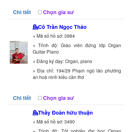
Chi tiết
Chọn gia sư
💁Cô
Trần Ngọc Thảo
+ Mã số hồ sơ:
3984
+ Trình độ:
Giáo viên đứng lớp
Organ
Guitar Piano
+ Đăng ký dạy: Organ, piano
+ Địa chỉ: 194/29 Phạm ngũ lão phường
an hoà ninh kiều cần thơ
Chi tiết
Chọn gia sư
💁Thầy
Đoàn hữu thuận
+ Mã số hồ sơ:
3490
+ Trình độ:
Tốt nghiệp đại học
Organ