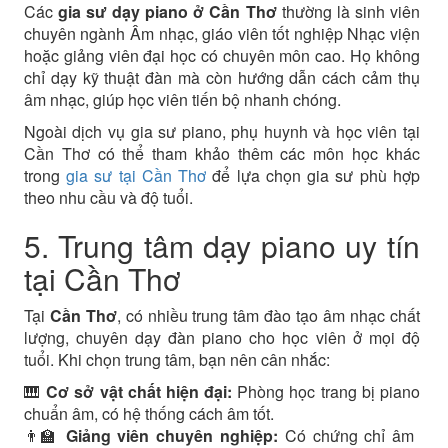
Các
gia sư dạy piano ở Cần Thơ
thường là sinh viên
chuyên ngành Âm nhạc, giáo viên tốt nghiệp Nhạc viện
hoặc giảng viên đại học có chuyên môn cao. Họ không
chỉ dạy kỹ thuật đàn mà còn hướng dẫn cách cảm thụ
âm nhạc, giúp học viên tiến bộ nhanh chóng.
Ngoài dịch vụ gia sư piano, phụ huynh và học viên tại
Cần Thơ có thể tham khảo thêm các môn học khác
trong
gia sư tại Cần Thơ
để lựa chọn gia sư phù hợp
theo nhu cầu và độ tuổi.
5. Trung tâm dạy piano uy tín
tại Cần Thơ
Tại
Cần Thơ
, có nhiều trung tâm đào tạo âm nhạc chất
lượng, chuyên dạy đàn piano cho học viên ở mọi độ
tuổi. Khi chọn trung tâm, bạn nên cân nhắc:
🎹
Cơ sở vật chất hiện đại:
Phòng học trang bị piano
chuẩn âm, có hệ thống cách âm tốt.
👨‍🏫
Giảng viên chuyên nghiệp:
Có chứng chỉ âm