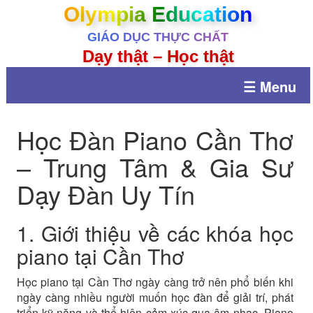
Olympia Education
GIÁO DỤC THỰC CHẤT
Dạy thật – Học thật
☰ Menu
Học Đàn Piano Cần Thơ
– Trung Tâm & Gia Sư
Dạy Đàn Uy Tín
1. Giới thiệu về các khóa học
piano tại Cần Thơ
Học piano tại Cần Thơ ngày càng trở nên phổ biến khi
ngày càng nhiều người muốn học đàn để giải trí, phát
triển kỹ năng và thể hiện cảm xúc qua âm nhạc. Piano