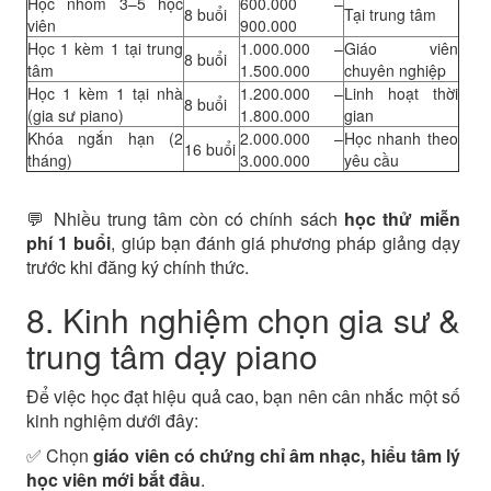
Học nhóm 3–5 học
600.000 –
8 buổi
Tại trung tâm
viên
900.000
Học 1 kèm 1 tại trung
1.000.000 –
Giáo viên
8 buổi
tâm
1.500.000
chuyên nghiệp
Học 1 kèm 1 tại nhà
1.200.000 –
Linh hoạt thời
8 buổi
(gia sư piano)
1.800.000
gian
Khóa ngắn hạn (2
2.000.000 –
Học nhanh theo
16 buổi
tháng)
3.000.000
yêu cầu
💬 Nhiều trung tâm còn có chính sách
học thử miễn
phí 1 buổi
, giúp bạn đánh giá phương pháp giảng dạy
trước khi đăng ký chính thức.
8. Kinh nghiệm chọn gia sư &
trung tâm dạy piano
Để việc học đạt hiệu quả cao, bạn nên cân nhắc một số
kinh nghiệm dưới đây:
✅ Chọn
giáo viên có chứng chỉ âm nhạc, hiểu tâm lý
học viên mới bắt đầu
.