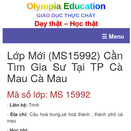
Olympia Education
GIÁO DỤC THỰC CHẤT
Dạy thật – Học thật
☰ Menu
Lớp Mới (MS15992) Cần
Tìm Gia Sư Tại TP Cà
Mau Cà Mau
Mã số lớp: MS
15992
-
Liên hệ:
Trinh
-
Địa chỉ:
Cầu hoà trung,xã hoà thành , thành phố cà
mau
-
Học phí: