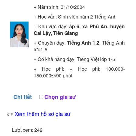
+ Năm sinh: 31/10/2004
+ Học vấn:
Sinh viên năm 2
Tiếng Anh
+ Khu vực dạy:
ấp 6, xã Phú An, huyện
Cai Lậy, Tiền Giang
+ Chuyên dạy:
Tiếng Anh 1,2
, Tiếng Anh
lớp1-5
+ Có khả năng dạy: Tiếng Việt lớp 1-5
+ Học phí: + Học phí: 100.000-
150.000Đ/90 phút
Chi tiết
Chọn gia sư
Xem thêm hồ sơ gia sư
👉
Lượt xem: 242