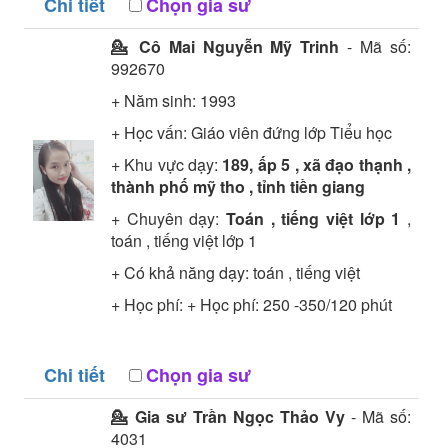
Chi tiết
Chọn gia sư
💁 Cô
Mai Nguyễn Mỹ Trinh
- Mã số:
992670
+ Năm sinh: 1993
+ Học vấn:
Giáo viên đứng lớp
Tiểu học
+ Khu vực dạy:
189, ấp 5 , xã đạo thạnh ,
thành phố mỹ tho , tỉnh tiền giang
+ Chuyên dạy:
Toán , tiếng việt lớp 1
,
toán , tiếng việt lớp 1
+ Có khả năng dạy: toán , tiếng việt
+ Học phí: + Học phí: 250 -350/120 phút
Chi tiết
Chọn gia sư
💁 Gia sư
Trần Ngọc Thảo Vy
- Mã số:
4031