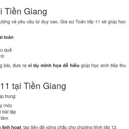
ại Tiền Giang
tượng và yêu cầu tư duy cao. Gia sư Toán lớp 11 sẽ giúp học
ài toán
ệu quả
ình
ng bài, đưa ra
ví dụ minh họa dễ hiểu
giúp học sinh tiếp thu
11 tại Tiền Giang
p trung:
áy móc
 bài tập
 tâm
 linh hoạt
, tạo tiền đề vững chắc cho chương trình lớp 12.