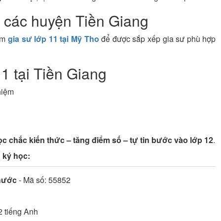
à các huyện Tiền Giang
hêm
gia sư lớp 11 tại Mỹ Tho
để được sắp xếp gia sư phù hợp
1 tại Tiền Giang
hiệm
ọc chắc kiến thức – tăng điểm số – tự tin bước vào lớp 12
.
 ký học:
hước
- Mã số:
55852
2
tiếng Anh