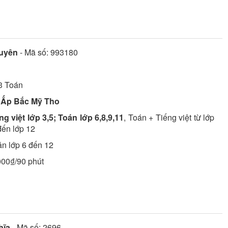
uyên
- Mã số:
993180
3
Toán
 Ấp Bắc Mỹ Tho
g việt lớp 3,5; Toán lớp 6,8,9,11
, Toán + Tiếng việt từ lớp
đến lớp 12
n lớp 6 đến 12
000₫/90 phút
hĩa
- Mã số:
2696