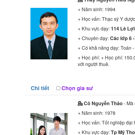
+ Năm sinh: 1994
+ Học vấn:
Thạc sỹ
Y dượ
+ Khu vực dạy:
114 Lê Lợi
+ Chuyên dạy:
Các lớp 6 -
+ Có khả năng dạy: Toán - 
+ Học phí: + Học phí: 150
với người thuê.
Chi tiết
Chọn gia sư
💁 Cô
Nguyễn Thảo
- Mã
+ Năm sinh: 1978
+ Học vấn:
Tốt nghiệp đại
+ Khu vực dạy:
Tp Mỹ Tho