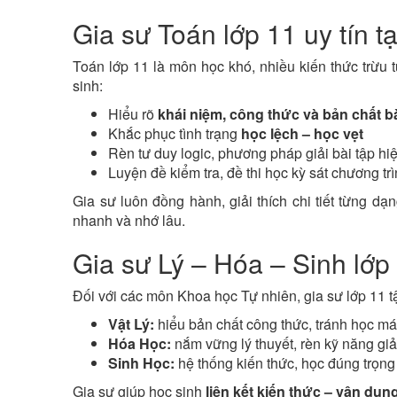
Gia sư Toán lớp 11 uy tín t
Toán lớp 11 là môn học khó, nhiều kiến thức trừu 
sinh:
Hiểu rõ
khái niệm, công thức và bản chất b
Khắc phục tình trạng
học lệch – học vẹt
Rèn tư duy logic, phương pháp giải bài tập hi
Luyện đề kiểm tra, đề thi học kỳ sát chương tr
Gia sư luôn đồng hành, giải thích chi tiết từng dạ
nhanh và nhớ lâu.
Gia sư Lý – Hóa – Sinh lớp 
Đối với các môn Khoa học Tự nhiên, gia sư lớp 11 tậ
Vật Lý:
hiểu bản chất công thức, tránh học m
Hóa Học:
nắm vững lý thuyết, rèn kỹ năng giải
Sinh Học:
hệ thống kiến thức, học đúng trọng
Gia sư giúp học sinh
liên kết kiến thức – vận dụng