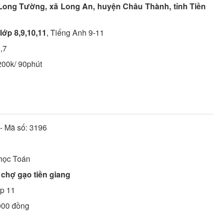
 Long Tường, xã Long An, huyện Châu Thành, tỉnh Tiền
lớp 8,9,10,11
, Tiếng Anh 9-11
,7
200k/ 90phút
- Mã số:
3196
 học
Toán
 chợ gạo tiền giang
ớp 11
.000 đồng