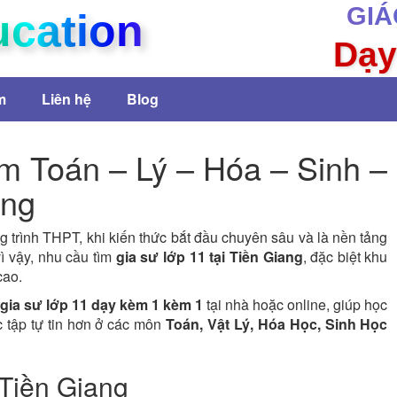
GIÁ
ucation
Dạy
m
Liên hệ
Blog
m Toán – Lý – Hóa – Sinh –
ang
 trình THPT, khi kiến thức bắt đầu chuyên sâu và là nền tảng
vì vậy, nhu cầu tìm
gia sư lớp 11 tại Tiền Giang
, đặc biệt khu
cao.
gia sư lớp 11 dạy kèm 1 kèm 1
tại nhà hoặc online, giúp học
c tập tự tin hơn ở các môn
Toán, Vật Lý, Hóa Học, Sinh Học
 Tiền Giang