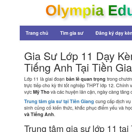
Olympia Ed
Trang chủ
Tìm gia sư
Đăng ký dạy kè
Gia Sư Lớp 11 Dạy Kè
Tiếng Anh Tại Tiền Gi
Lớp 11 là giai đoạn
bản lề quan trọng
trong chương
trực tiếp cho kỳ thi tốt nghiệp THPT lớp 12. Chính 
vực
Mỹ Tho
và các huyện lân cận, ngày càng tăng 
Trung tâm gia sư tại Tiền Giang
cung cấp dịch vụ
sinh củng cố kiến thức, khắc phục điểm yếu và họ
và Tiếng Anh
.
Trung tâm gia sư lớp 11 tại