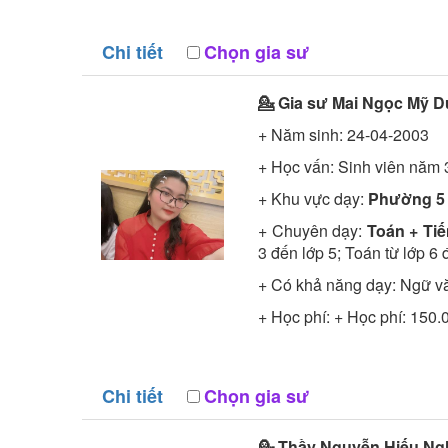
Chi tiết
Chọn gia sư
💁 Gia sư
Mai Ngọc Mỹ D
+ Năm sinh: 24-04-2003
+ Học vấn:
Sinh viên năm 
+ Khu vực dạy:
Phường 5
+ Chuyên dạy:
Toán + Tiến
3 đến lớp 5; Toán từ lớp 6 
+ Có khả năng dạy: Ngữ vă
+ Học phí: + Học phí: 150.
Chi tiết
Chọn gia sư
💁 Thầy
Nguyễn Hiếu Ng