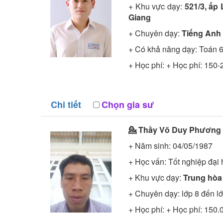
+ Khu vực dạy:
521/3, ấp
Giang
+ Chuyên dạy:
Tiếng Anh 
+ Có khả năng dạy: Toán 6
+ Học phí: + Học phí: 150-
Chi tiết
Chọn gia sư
💁 Thầy
Võ Duy Phương
+ Năm sinh: 04/05/1987
+ Học vấn:
Tốt nghiệp đại
+ Khu vực dạy:
Trung hòa
+ Chuyên dạy: lớp 8 đến l
+ Học phí: + Học phí: 150