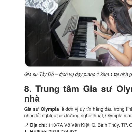
Gia sư Tây Đô – dịch vụ dạy piano 1 kèm 1 tại nhà 
8. Trung tâm Gia sư Oly
nhà
Gia sư Olympia
là đơn vị uy tín hàng đầu trong lĩ
nhạc tốt nghiệp các trường nghệ thuật, Olympia man
📍
Địa chỉ:
113/7A Võ Văn Kiệt, Q. Bình Thủy, TP. 
📞
Hotline:
0916 774 630