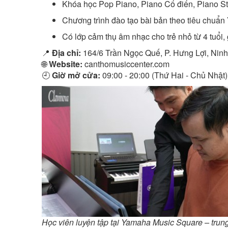
Khóa học Pop Piano, Piano Cổ điển, Piano Sta
Chương trình đào tạo bài bản theo tiêu chuẩ
Có lớp cảm thụ âm nhạc cho trẻ nhỏ từ 4 tuổi, 
📍
Địa chỉ:
164/6 Trần Ngọc Quế, P. Hưng Lợi, Nin
🌐
Website:
canthomusiccenter.com
🕘
Giờ mở cửa:
09:00 - 20:00 (Thứ Hai - Chủ Nhật)
Học viên luyện tập tại Yamaha Music Square – trun