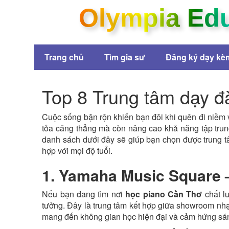
Olympia Ed
Trang chủ
Tìm gia sư
Đăng ký dạy kè
Top 8 Trung tâm dạy đà
Cuộc sống bận rộn khiến bạn đôi khi quên đi niềm 
tỏa căng thẳng mà còn nâng cao khả năng tập tru
danh sách dưới đây sẽ giúp bạn chọn được trung 
hợp với mọi độ tuổi.
1. Yamaha Music Square 
Nếu bạn đang tìm nơi
học piano Cần Thơ
chất l
tưởng. Đây là trung tâm kết hợp giữa showroom n
mang đến không gian học hiện đại và cảm hứng sán