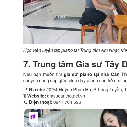
Học viên luyện tập piano tại Trung tâm Âm Nhạc Mel
7. Trung tâm Gia sư Tây 
Nếu bạn muốn tìm
gia sư piano tại nhà Cần T
chuyên cung cấp giáo viên dạy piano cho trẻ em, học 
📍
Địa chỉ:
202/4 Huỳnh Phan Hộ, P. Long Tuyền, 
🌐
Website:
giasucantho.net.vn
📞
Điện thoại:
0947 704 596