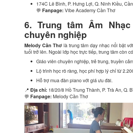
174C Lê Bình, P. Hưng Lợi, Q. Ninh Kiều, Cầ
💬
Fanpage:
Vibe Academy Cần Thơ
6. Trung tâm Âm Nhạc
chuyên nghiệp
Melody Cần Thơ
là trung tâm dạy nhạc nổi bật với
tuổi trở lên. Ngoài lớp học trực tiếp, trung tâm còn c
Giáo viên chuyên nghiệp, trẻ trung, truyền cả
Lộ trình học rõ ràng, học phí hợp lý chỉ từ 2.2
Hỗ trợ mua đàn piano với giá ưu đãi.
📍
Địa chỉ:
18/20/8 Hồ Trung Thành, P. Trà An, Q. 
💬
Fanpage:
Melody Cần Thơ