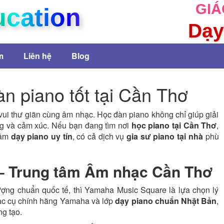
GIÁ
ucation
Dạy
m
Liên hệ
Blog
n piano tốt tại Cần Thơ
vui thư giãn cùng âm nhạc. Học đàn piano không chỉ giúp giải
ng và cảm xúc. Nếu bạn đang tìm nơi
học piano tại Cần Thơ
,
tâm
dạy piano uy tín
, có cả dịch vụ
gia sư piano tại nhà
phù
– Trung tâm Âm nhạc Cần Thơ
ượng chuẩn quốc tế, thì Yamaha Music Square là lựa chọn lý
hạc cụ chính hãng Yamaha và lớp
dạy piano chuẩn Nhật Bản
,
g tạo.