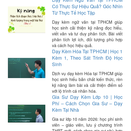
Có Thực Sự Hiệu Quả? Góc Nhìn
Từ Thực Tế Học Tập
Dạy kèm ngữ văn tại TPHCM giúp
học sinh cải thiện kỹ năng đọc hiểu,
viết văn và tư duy phân tích. Bài viết
phân tích lợi ích, đối tượng phù hợp
và cách học hiệu quả.
Dạy Kèm Hóa Tại TPHCM | Học 1
Kèm 1, Theo Sát Trình Độ Học
Sinh
Dịch vụ dạy kèm Hóa tại TPHCM giúp
học sinh hiểu bản chất kiến thức, rèn
kỹ năng làm bài và cải thiện điểm số
với lộ trình cá nhân hóa.
Gia Sư Dạy Kèm Lớp 10 | Học
Phí – Cách Chọn Gia Sư – Dạy
Kèm Tại Nhà
Gia sư lớp 10 năm 2026: học phí sinh
viên – giáo viên, lưu ý chương trình
THPT mới, cách chọn gia sư phù hợp