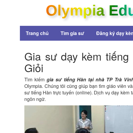
Olympia Ed
Trang chủ
Tìm gia sư
Đăng ký dạy kè
Gia sư dạy kèm tiếng 
Giỏi
Tìm kiếm
gia sư tiếng Hàn tại nhà TP Trà Vi
Olympia. Chúng tôi cũng giúp bạn tìm giáo viên và
sư tiếng Hàn trực tuyến (online). Dịch vụ dạy kèm tạ
ngôn ngữ.