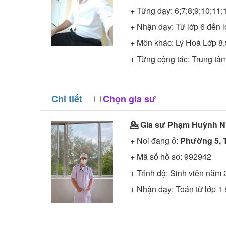
+ Từng dạy: 6;7;8;9;10;11;
+ Nhận dạy: Từ lớp 6 đến 
+ Môn khác: Lý Hoá Lớp 8,
+ Từng cộng tác: Trung tâ
Chi tiết
Chọn gia sư
💁 Gia sư
Phạm Huỳnh N
+ Nơi đang ở:
Phường 5, T
+ Mã số hồ sơ:
992942
+ Trình độ:
Sinh viên năm 
+ Nhận dạy: Toán từ lớp 1-