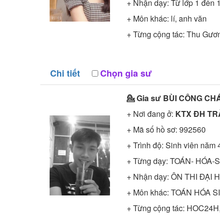
+ Nhận dạy: Từ lớp 1 đến 
+ Môn khác: lí, anh văn
+ Từng cộng tác: Thu Gươ
Chi tiết
Chọn gia sư
💁 Gia sư
BÙI CÔNG C
+ Nơi đang ở:
KTX ĐH TR
+ Mã số hồ sơ:
992560
+ Trình độ:
Sinh viên năm 
+ Từng dạy: TOÁN- HÓA-
+ Nhận dạy: ÔN THI ĐẠI 
+ Môn khác: TOÁN HÓA S
+ Từng cộng tác: HOC24H