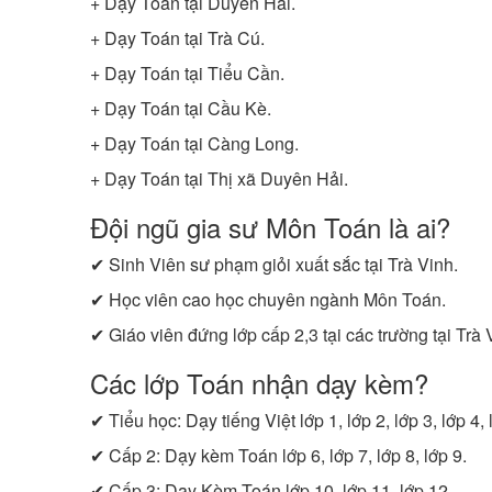
+ Dạy Toán tại Duyên Hải.
+ Dạy Toán tại Trà Cú.
+ Dạy Toán tại Tiểu Cần.
+ Dạy Toán tại Cầu Kè.
+ Dạy Toán tại Càng Long.
+ Dạy Toán tại Thị xã Duyên Hải.
Đội ngũ gia sư Môn Toán là ai?
✔ Sinh Viên sư phạm giỏi xuất sắc tại Trà Vinh.
✔ Học viên cao học chuyên ngành Môn Toán.
✔ Giáo viên đứng lớp cấp 2,3 tại các trường tại Trà 
Các lớp Toán nhận dạy kèm?
✔ Tiểu học: Dạy tiếng Việt lớp 1, lớp 2, lớp 3, lớp 4, 
✔ Cấp 2: Dạy kèm Toán lớp 6, lớp 7, lớp 8, lớp 9.
✔ Cấp 3: Dạy Kèm Toán lớp 10, lớp 11, lớp 12.