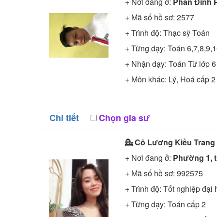
+ Nơi đang ở:
Phan Đình 
+ Mã số hồ sơ:
2577
+ Trình độ:
Thạc sỹ
Toán
+ Từng dạy: Toán 6,7,8,9,
+ Nhận dạy: Toán Từ lớp 6
+ Môn khác: Lý, Hoá cấp 2
Chi tiết
Chọn gia sư
💁 Cô
Lương Kiều Trang
+ Nơi đang ở:
Phường 1, t
+ Mã số hồ sơ:
992575
+ Trình độ:
Tốt nghiệp đại 
+ Từng dạy: Toán cấp 2