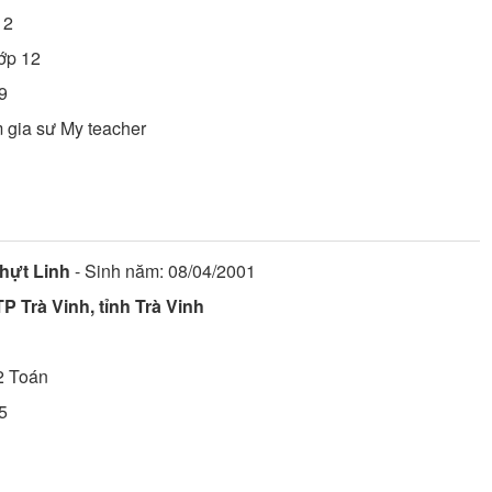
12
lớp 12
9
m gia sư My teacher
hựt Linh
- Sinh năm: 08/04/2001
P Trà Vinh, tỉnh Trà Vinh
2
Toán
5