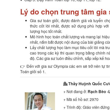
Lý do chọn trung tâm gia 
Gia sư toán giỏi, được đánh giá và tuyển ch
thức cốt lõi nhất, được sử dụng phù hợp vớ
lượng học tốt nhất.
Mô hình học toán chất lượng và mang lại hiệu
nhất, nắm bắt được nội dung của bài giảng cũ
Lấy chất lượng học làm mục tiêu cốt lõi mà t
cao trong các kỳ thi quan trọng bằng chính 
độ. Các gia sư luôn điều chỉnh, sắp xếp kế hoạ
👉 Đến với gia sư Olympia các em sẽ trở nên tự tin
Toán giỏi số 1.
💁 Thầy
Huỳnh Quốc Cư
+ Nơi đang ở:
Rạch Bèo -L
+ Mã số hồ sơ:
2970
+ Trình độ:
Giáo viên đứng