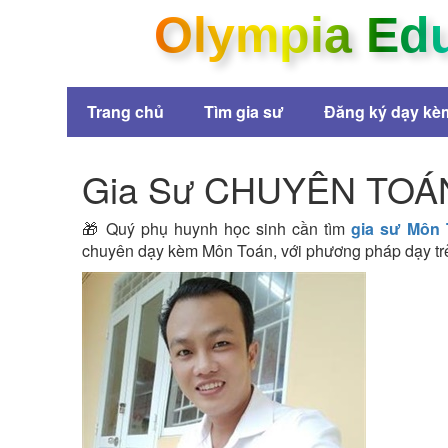
Olympia Ed
Trang chủ
Tìm gia sư
Đăng ký dạy kè
Gia Sư CHUYÊN TOÁN 
🎁 Quý phụ huynh học sinh cần tìm
gia sư Môn 
chuyên dạy kèm Môn Toán, với phương pháp dạy trẻ