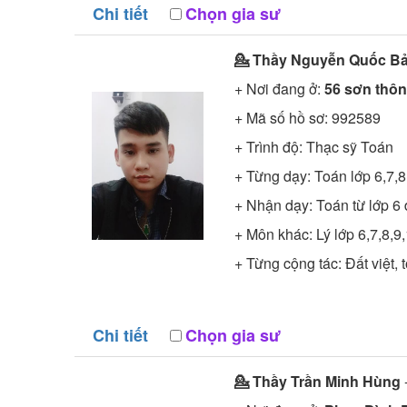
Chi tiết
Chọn gia sư
💁 Thầy
Nguyễn Quốc B
+ Nơi đang ở:
56 sơn thông
+ Mã số hồ sơ:
992589
+ Trình độ:
Thạc sỹ
Toán
+ Từng dạy: Toán lớp 6,7,8
+ Nhận dạy: Toán từ lớp 6 
+ Môn khác: Lý lớp 6,7,8,9
+ Từng cộng tác: Đất việt, 
Chi tiết
Chọn gia sư
💁 Thầy
Trần Minh Hùng