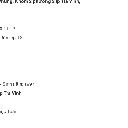
Phùng, Khóm 2 phường 2 tp Tra Vinh,
10,11,12
 đến lớp 12
- Sinh năm: 1997
p Trà Vinh
học
Toán