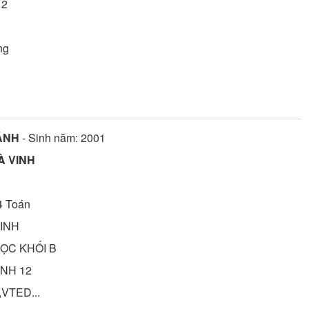
12
ng
HÁNH
- Sinh năm: 2001
À VINH
4
Toán
SINH
HỌC KHỐI B
INH 12
,VTED...