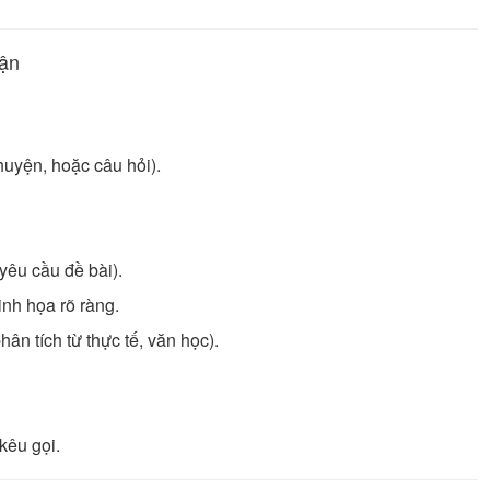
uận
huyện, hoặc câu hỏi).
 yêu cầu đề bài).
inh họa rõ ràng.
ân tích từ thực tế, văn học).
 kêu gọi.