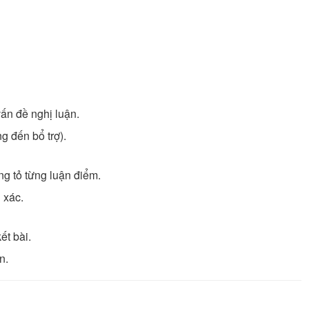
vấn đề nghị luận.
ng đến bổ trợ).
ng tỏ từng luận điểm.
 xác.
ết bài.
n.