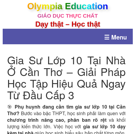
Olympia Education
GIÁO DỤC THỰC CHẤT
Dạy thật – Học thật
☰ Menu
Gia Sư Lớp 10 Tại Nhà
Ở Cần Thơ – Giải Pháp
Học Tập Hiệu Quả Ngay
Từ Đầu Cấp 3
🎯
Phụ huynh đang cần tìm gia sư lớp 10 tại Cần
Thơ?
Bước vào bậc THPT, học sinh phải làm quen với
chương trình nâng cao, phân ban rõ rệt
và khối
lượng kiến thức lớn. Việc học với
gia sư lớp 10 dạy
kèm tại nhà
giúp học sinh hiểu sâu bản chất từng môn,