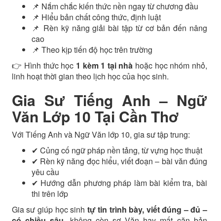
📌 Nắm chắc kiến thức nền ngay từ chương đầu
📌 Hiểu bản chất công thức, định luật
📌 Rèn kỹ năng giải bài tập từ cơ bản đến nâng
cao
📌 Theo kịp tiến độ học trên trường
👉 Hình thức học
1 kèm 1 tại nhà
hoặc học nhóm nhỏ,
linh hoạt thời gian theo lịch học của học sinh.
Gia Sư Tiếng Anh – Ngữ
Văn Lớp 10 Tại Cần Thơ
Với Tiếng Anh và Ngữ Văn lớp 10, gia sư tập trung:
✔ Củng cố ngữ pháp nền tảng, từ vựng học thuật
✔ Rèn kỹ năng đọc hiểu, viết đoạn – bài văn đúng
yêu cầu
✔ Hướng dẫn phương pháp làm bài kiểm tra, bài
thi trên lớp
Gia sư giúp học sinh
tự tin trình bày, viết đúng – đủ –
có chiều sâu
, không còn sợ Văn hay mất căn bản