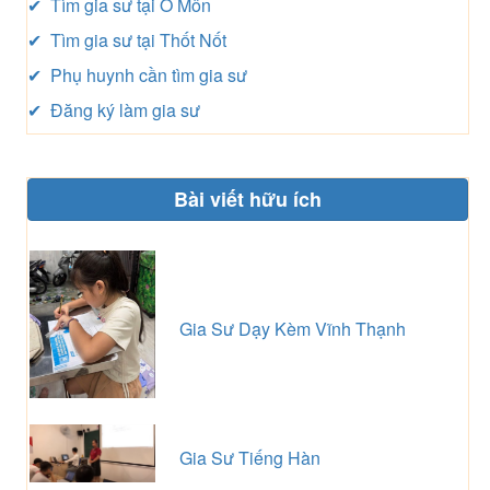
✔ Tìm gia sư tại Ô Môn
✔ Tìm gia sư tại Thốt Nốt
✔ Phụ huynh cần tìm gia sư
✔ Đăng ký làm gia sư
Bài viết hữu ích
Gia Sư Dạy Kèm Vĩnh Thạnh
Gia Sư Tiếng Hàn