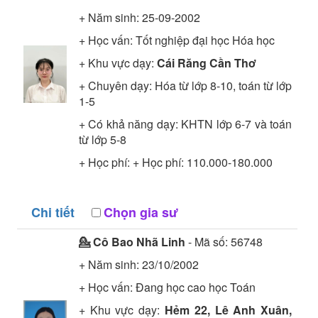
+ Năm sinh: 25-09-2002
+ Học vấn:
Tốt nghiệp đại học
Hóa học
+ Khu vực dạy:
Cái Răng Cần Thơ
+ Chuyên dạy: Hóa từ lớp 8-10, toán từ lớp
1-5
+ Có khả năng dạy: KHTN lớp 6-7 và toán
từ lớp 5-8
+ Học phí: + Học phí: 110.000-180.000
Chi tiết
Chọn gia sư
💁 Cô
Bao Nhã Linh
- Mã số:
56748
+ Năm sinh: 23/10/2002
+ Học vấn:
Đang học cao học
Toán
+ Khu vực dạy:
Hẻm 22, Lê Anh Xuân,