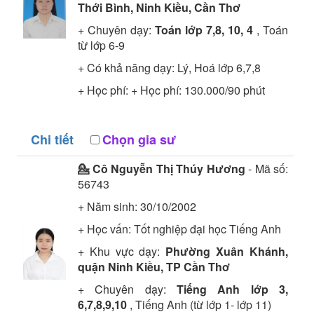
Thới Bình, Ninh Kiều, Cần Thơ
+ Chuyên dạy:
Toán lớp 7,8, 10, 4
, Toán
từ lớp 6-9
+ Có khả năng dạy: Lý, Hoá lớp 6,7,8
+ Học phí: + Học phí: 130.000/90 phút
Chi tiết
Chọn gia sư
💁 Cô
Nguyễn Thị Thúy Hương
- Mã số:
56743
+ Năm sinh: 30/10/2002
+ Học vấn:
Tốt nghiệp đại học
Tiếng Anh
+ Khu vực dạy:
Phường Xuân Khánh,
quận Ninh Kiều, TP Cần Thơ
+ Chuyên dạy:
Tiếng Anh lớp 3,
6,7,8,9,10
, Tiếng Anh (từ lớp 1- lớp 11)