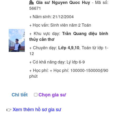
💁 Gia sư
Nguyen Quoc Huy
- Mã số:
56671
+ Năm sinh: 21/12/2004
+ Học vấn:
Sinh viên năm 2
Toán
+ Khu vực dạy:
Trần Quang diệu bình
thủy cần thơ
+ Chuyên dạy:
Lớp 4,9,10
, Toán từ lớp 1-
12
+ Có khả năng dạy: Lý lớp 6-9
+ Học phí: + Học phí: 100000-150000₫/90
phút
Chi tiết
Chọn gia sư
Xem thêm hồ sơ gia sư
👉