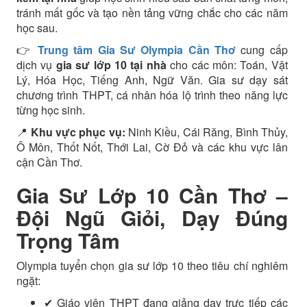
tránh mất gốc và tạo nền tảng vững chắc cho các năm
học sau.
👉
Trung tâm Gia Sư Olympia Cần Thơ
cung cấp
dịch vụ
gia sư lớp 10 tại nhà
cho các môn: Toán, Vật
Lý, Hóa Học, Tiếng Anh, Ngữ Văn. Gia sư dạy sát
chương trình THPT, cá nhân hóa lộ trình theo năng lực
từng học sinh.
📍
Khu vực phục vụ:
Ninh Kiều, Cái Răng, Bình Thủy,
Ô Môn, Thốt Nốt, Thới Lai, Cờ Đỏ và các khu vực lân
cận Cần Thơ.
Gia Sư Lớp 10 Cần Thơ –
Đội Ngũ Giỏi, Dạy Đúng
Trọng Tâm
Olympia tuyển chọn gia sư lớp 10 theo tiêu chí nghiêm
ngặt:
✔ Giáo viên THPT đang giảng dạy trực tiếp các