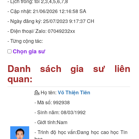
- Lịch trống: tối 2,3,4,5,6,7,8
- Cập nhật: 21/06/2026 12:16:58 SA
- Ngày đăng ký: 25/07/2023 9:17:37 CH
- Điện thoại/ Zalo: 07049232xx
- Từng cộng tác:
Chọn gia sư
Danh sách gia sư liên
quan:
💁 Họ tên:
Võ Thiện Tiên
- Mã số:
992938
- Sinh năm:
08/03/1992
- Giới tính:Nam
- Trình độ học vấn:
Đang học cao học
Tin
học