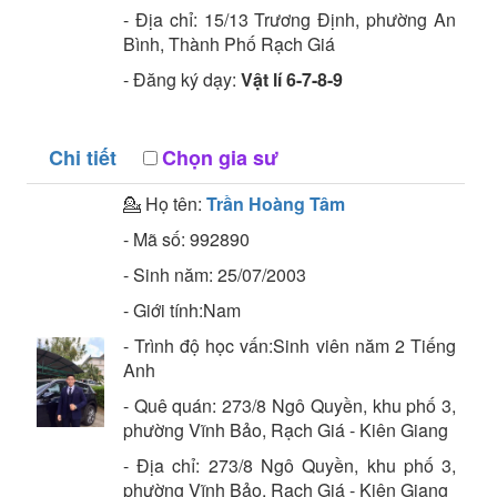
- Địa chỉ:
15/13 Trương Định, phường An
Bình, Thành Phố Rạch Giá
- Đăng ký dạy:
Vật lí 6-7-8-9
Chi tiết
Chọn gia sư
💁 Họ tên:
Trần Hoàng Tâm
- Mã số:
992890
- Sinh năm:
25/07/2003
- Giới tính:Nam
- Trình độ học vấn:
Sinh viên năm 2
Tiếng
Anh
- Quê quán:
273/8 Ngô Quyền, khu phố 3,
phường Vĩnh Bảo, Rạch Giá - Kiên Giang
- Địa chỉ:
273/8 Ngô Quyền, khu phố 3,
phường Vĩnh Bảo, Rạch Giá - Kiên Giang