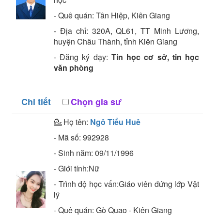
- Quê quán:
Tân Hiệp, Kiên Giang
- Địa chỉ:
320A, QL61, TT Minh Lương,
huyện Châu Thành, tỉnh Kiên Giang
- Đăng ký dạy:
Tin học cơ sở, tin học
văn phòng
Chi tiết
Chọn gia sư
💁 Họ tên:
Ngô Tiểu Huê
- Mã số:
992928
- Sinh năm:
09/11/1996
- Giới tính:Nữ
- Trình độ học vấn:
Giáo viên đứng lớp
Vật
lý
- Quê quán:
Gò Quao - Kiên Giang