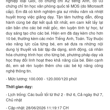
nghiệp loại Giỏi, có chứng chỉ A2 tiếng Anh, có 03
chứng chỉ tin học văn phòng quốc tế MOS (do Microsoft
cấp). Em đã có kinh nghiệm gia sư nhiều năm và nhiệt
huyết trong việc giảng dạy. Tận tâm hướng dẫn, đồng
hành cùng bé đạt kết quả tốt nhất, em cam kết lấy lại
căn bản cho các bé mất gốc, rèn luyện tính tự học, tư
duy sáng tạo cho các bé. Hiện em đã dạy kèm cho hơn
10 bé, thường kèm các môn Tiếng Anh, Toán. Tùy thuộc
vào năng lực của từng bé, em sẽ đưa ra những nội
dung lý thuyết và bài tập đa dạng, sinh động, cá nhân
hóa chương trình học cho từng bé, phương pháp dạy và
học thay đổi linh hoạt theo khả năng của bé. Bên cạnh
đó, em sẽ rèn luyện thêm cho các bé kỹ năng công
nghệ thông tin.
- Mức lương: 100.000 - 120.000/120 phút
Thời gian dạy:
- Lịch trống: Các buổi tối từ thứ 2 - thứ 6, Cả ngày thứ 7,
Chủ nhật
- Cập nhật: 28/06/2026 11:19:17 CH