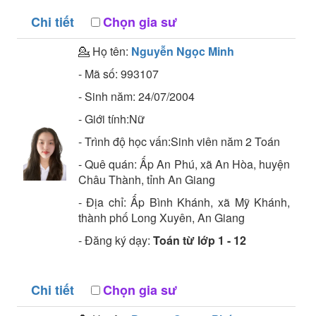
Chi tiết
Chọn gia sư
💁 Họ tên:
Nguyễn Ngọc Minh
- Mã số:
993107
- Sinh năm:
24/07/2004
- Giới tính:Nữ
- Trình độ học vấn:
Sinh viên năm 2
Toán
- Quê quán:
Ấp An Phú, xã An Hòa, huyện
Châu Thành, tỉnh An Giang
- Địa chỉ:
Ấp Bình Khánh, xã Mỹ Khánh,
thành phố Long Xuyên, An Giang
- Đăng ký dạy:
Toán từ lớp 1 - 12
Chi tiết
Chọn gia sư