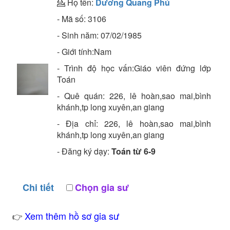
💁 Họ tên:
Dương Quang Phú
- Mã số:
3106
- Sinh năm:
07/02/1985
- Giới tính:Nam
- Trình độ học vấn:
Giáo viên đứng lớp
Toán
- Quê quán:
226, lê hoàn,sao mai,bình
khánh,tp long xuyên,an giang
- Địa chỉ:
226, lê hoàn,sao mai,bình
khánh,tp long xuyên,an giang
- Đăng ký dạy:
Toán từ 6-9
Chi tiết
Chọn gia sư
Xem thêm hồ sơ gia sư
👉