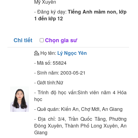
Mỹ Xuyên
- Đăng ký dạy:
Tiếng Anh mầm non, lớp
1 đến lớp 12
Chi tiết
Chọn gia sư
💁 Họ tên:
Lý Ngọc Yên
- Mã số:
55824
- Sinh năm:
2003-05-21
- Giới tính:Nữ
- Trình độ học vấn:
Sinh viên năm 4
Hóa
học
- Quê quán:
Kiến An, Chợ Mới, An Giang
- Địa chỉ:
3/4, Trần Quốc Tảng, Phường
Đông Xuyên, Thành Phố Long Xuyên, An
Giang