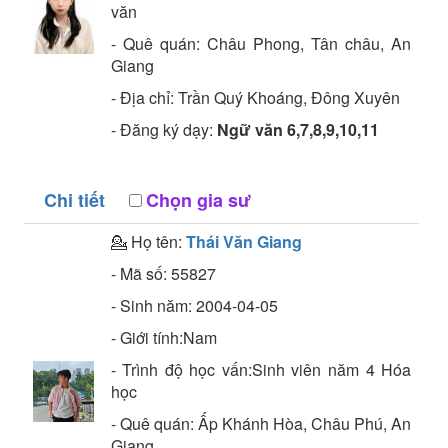
văn
- Quê quán:
Châu Phong, Tân châu, An
Giang
- Địa chỉ:
Trần Quý Khoáng, Đông Xuyên
- Đăng ký dạy:
Ngữ văn 6,7,8,9,10,11
Chi tiết
Chọn gia sư
💁 Họ tên:
Thái Văn Giang
- Mã số:
55827
- Sinh năm:
2004-04-05
- Giới tính:Nam
- Trình độ học vấn:
Sinh viên năm 4
Hóa
học
- Quê quán:
Ấp Khánh Hòa, Châu Phú, An
Giang