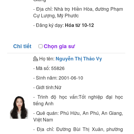
- Địa chỉ:
Nhà trọ Hiền Hòa, đường Phạm
Cự Lượng, Mỹ Phước
- Đăng ký dạy:
Hóa từ 10-12
Chi tiết
Chọn gia sư
💁 Họ tên:
Nguyễn Thị Thảo Vy
- Mã số:
55826
- Sinh năm:
2001-06-10
- Giới tính:Nữ
- Trình độ học vấn:
Tốt nghiệp đại học
tiếng Anh
- Quê quán:
Phú Hữu, An Phú, An Giang,
Việt Nam
- Địa chỉ:
Đường Bùi Thị Xuân, phường