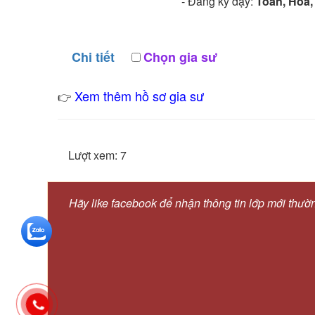
- Đăng ký dạy:
Toán, Hóa, 
Chi tiết
Chọn gia sư
Xem thêm hồ sơ gia sư
👉
Lượt xem: 7
Hãy like facebook để nhận thông tin lớp mới thườ