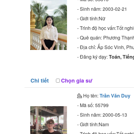
- Sinh năm:
2003-02-21
- Giới tính:Nữ
- Trình độ học vấn:
Tốt nghi
- Quê quán:
Phương Thạnh
- Địa chỉ:
Ấp Sóc Vinh, Ph
- Đăng ký dạy:
Toán, Tiếng 
Chi tiết
Chọn gia sư
💁 Họ tên:
Trần Văn Duy
- Mã số:
55799
- Sinh năm:
2000-05-13
- Giới tính:Nam
- Trình độ học vấn:
Tốt nghi