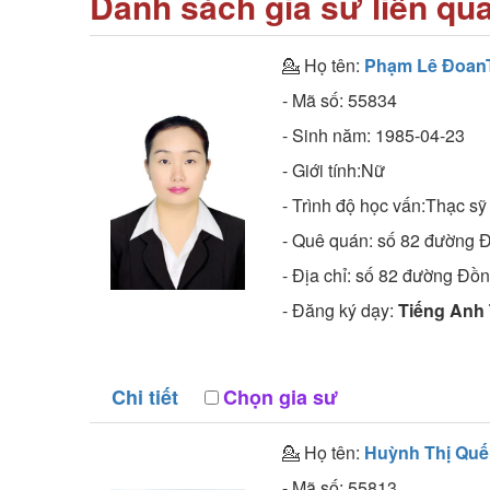
Danh sách gia sư liên qu
💁 Họ tên:
Phạm Lê Đoan
- Mã số:
55834
- Sinh năm:
1985-04-23
- Giới tính:Nữ
- Trình độ học vấn:
Thạc sỹ
- Quê quán:
số 82 đường Đ
- Địa chỉ:
số 82 đường Đồng
- Đăng ký dạy:
Tiếng Anh 
Chi tiết
Chọn gia sư
💁 Họ tên:
Huỳnh Thị Quế
- Mã số:
55813