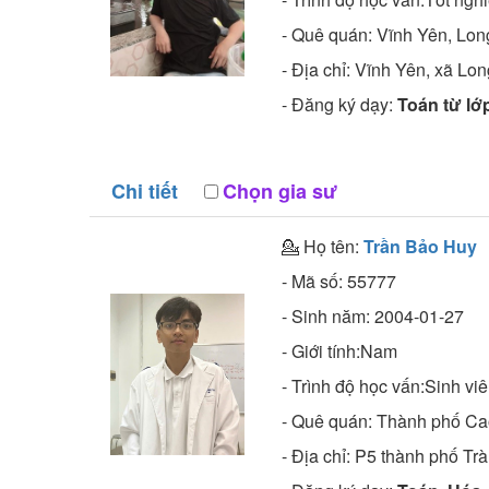
- Quê quán:
Vĩnh Yên, Lon
- Địa chỉ:
Vĩnh Yên, xã Long
- Đăng ký dạy:
Toán từ lớp
Chi tiết
Chọn gia sư
💁 Họ tên:
Trần Bảo Huy
- Mã số:
55777
- Sinh năm:
2004-01-27
- Giới tính:Nam
- Trình độ học vấn:
Sinh vi
- Quê quán:
Thành phố Ca
- Địa chỉ:
P5 thành phố Trà 