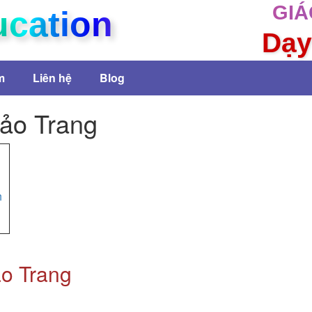
GIÁ
ucation
Dạy
m
Liên hệ
Blog
hảo Trang
h
ảo Trang