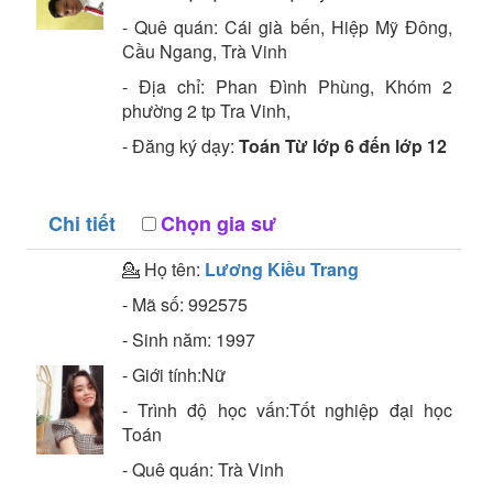
- Quê quán:
Cái già bến, Hiệp Mỹ Đông,
Cầu Ngang, Trà Vinh
- Địa chỉ:
Phan Đình Phùng, Khóm 2
phường 2 tp Tra Vinh,
- Đăng ký dạy:
Toán Từ lớp 6 đến lớp 12
Chi tiết
Chọn gia sư
💁 Họ tên:
Lương Kiều Trang
- Mã số:
992575
- Sinh năm:
1997
- Giới tính:Nữ
- Trình độ học vấn:
Tốt nghiệp đại học
Toán
- Quê quán:
Trà Vinh