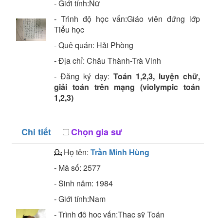
- Giới tính:Nữ
- Trình độ học vấn:
Giáo viên đứng lớp
Tiểu học
- Quê quán:
Hải Phòng
- Địa chỉ:
Châu Thành-Trà Vinh
- Đăng ký dạy:
Toán 1,2,3, luyện chữ,
giải toán trên mạng (violympic toán
1,2,3)
Chi tiết
Chọn gia sư
💁 Họ tên:
Trần Minh Hùng
- Mã số:
2577
- Sinh năm:
1984
- Giới tính:Nam
- Trình độ học vấn:
Thạc sỹ
Toán