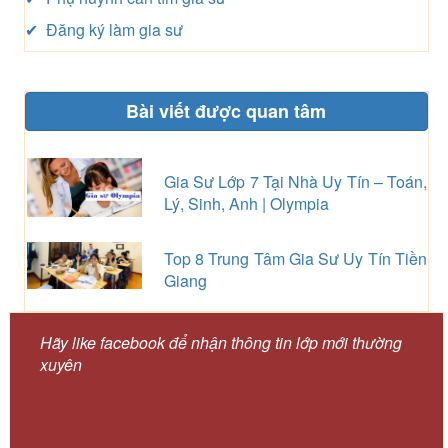
✔ Đăng ký làm gia sư
Bài viết được quan tâm
Gia Sư Lớp 7 Tại Nhà Uy Tín – Toán,
Lý, Sinh, Anh | Olympia
Top 8 Trung Tâm Gia Sư Uy Tín Tiền
Giang
Hãy like facebook để nhận thông tin lớp mới thường
xuyên