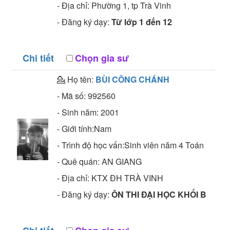
- Địa chỉ:
Phường 1, tp Trà Vinh
- Đăng ký dạy:
Từ lớp 1 đến 12
Chi tiết
Chọn gia sư
💁 Họ tên:
BÙI CÔNG CHÁNH
- Mã số:
992560
- Sinh năm:
2001
- Giới tính:Nam
- Trình độ học vấn:
Sinh viên năm 4
Toán
- Quê quán:
AN GIANG
- Địa chỉ:
KTX ĐH TRÀ VINH
- Đăng ký dạy:
ÔN THI ĐẠI HỌC KHỐI B