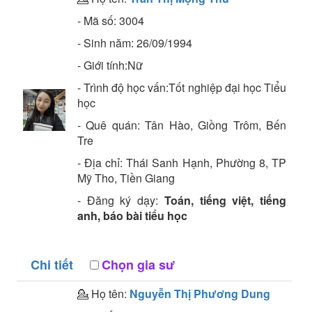
- Mã số:
3004
- Sinh năm:
26/09/1994
- Giới tính:Nữ
- Trình độ học vấn:
Tốt nghiệp đại học
Tiểu
học
- Quê quán:
Tân Hào, Giồng Trôm, Bến
Tre
- Địa chỉ:
Thái Sanh Hạnh, Phường 8, TP
Mỹ Tho, Tiền Giang
- Đăng ký dạy:
Toán, tiếng việt, tiếng
anh, báo bài tiểu học
Chi tiết
Chọn gia sư
💁 Họ tên:
Nguyễn Thị Phương Dung