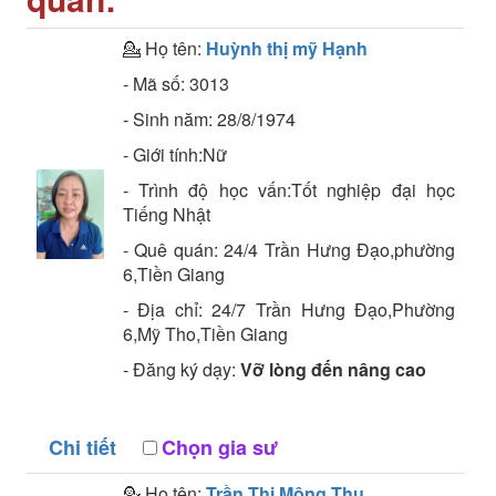
💁 Họ tên:
Huỳnh thị mỹ Hạnh
- Mã số:
3013
- Sinh năm:
28/8/1974
- Giới tính:Nữ
- Trình độ học vấn:
Tốt nghiệp đại học
Tiếng Nhật
- Quê quán:
24/4 Trần Hưng Đạo,phường
6,Tiền Giang
- Địa chỉ:
24/7 Trần Hưng Đạo,Phường
6,Mỹ Tho,Tiền Giang
- Đăng ký dạy:
Vỡ lòng đến nâng cao
Chi tiết
Chọn gia sư
💁 Họ tên:
Trần Thị Mộng Thu