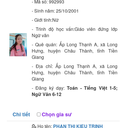
- Mã số:
992993
- Sinh năm:
25/10/2001
- Giới tính:Nữ
- Trình độ học vấn:
Giáo viên đứng lớp
Ngữ văn
- Quê quán:
Ấp Long Thạnh A, xã Long
Hưng, huyện Châu Thành, tỉnh Tiền
Giang
- Địa chỉ:
Ấp Long Thạnh A, xã Long
Hưng, huyện Châu Thành, tỉnh Tiền
Giang
- Đăng ký dạy:
Toán - Tiếng Việt 1-5;
Ngữ Văn 6-12
Chi tiết
Chọn gia sư
💁 Họ tên:
PHAN THI KIEU TRINH