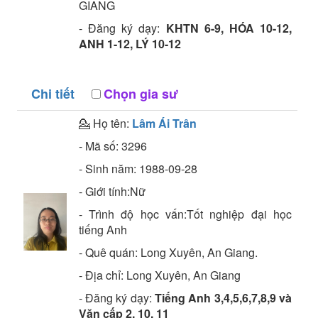
GIANG
- Đăng ký dạy:
KHTN 6-9, HÓA 10-12,
ANH 1-12, LÝ 10-12
Chi tiết
Chọn gia sư
💁 Họ tên:
Lâm Ái Trân
- Mã số:
3296
- Sinh năm:
1988-09-28
- Giới tính:Nữ
- Trình độ học vấn:
Tốt nghiệp đại học
tiếng Anh
- Quê quán:
Long Xuyên, An Giang.
- Địa chỉ:
Long Xuyên, An Giang
- Đăng ký dạy:
Tiếng Anh 3,4,5,6,7,8,9 và
Văn cấp 2, 10, 11