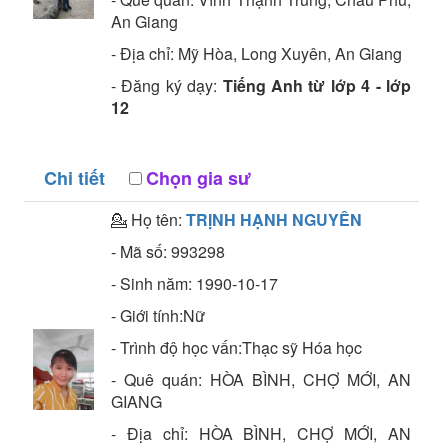
An Giang
- Địa chỉ:
Mỹ Hòa, Long Xuyên, An Giang
- Đăng ký dạy:
Tiếng Anh từ lớp 4 - lớp
12
Chi tiết
Chọn gia sư
💁 Họ tên:
TRỊNH HẠNH NGUYÊN
- Mã số:
993298
- Sinh năm:
1990-10-17
- Giới tính:Nữ
- Trình độ học vấn:
Thạc sỹ
Hóa học
- Quê quán:
HÒA BÌNH, CHỢ MỚI, AN
GIANG
- Địa chỉ:
HÒA BÌNH, CHỢ MỚI, AN