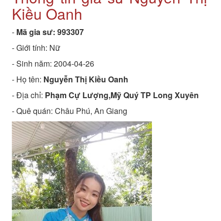
Kiều Oanh
-
Mã gia sư:
993307
- Giới tính: Nữ
- Sinh năm:
2004-04-26
- Họ tên:
Nguyễn Thị Kiều Oanh
- Địa chỉ:
Phạm Cự Lượng,Mỹ Quý TP Long Xuyên
- Quê quán:
Châu Phú, An Giang