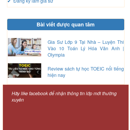
✔ Đăng ký làm gia sư
Bài viết được quan tâm
Gia Sư Lớp 9 Tại Nhà – Luyện Thi
Vào 10 Toán Lý Hóa Văn Anh |
Olympia
Review sách tự học TOEIC nổi tiếng
hiện nay
Hãy like facebook để nhận thông tin lớp mới thường
xuyên