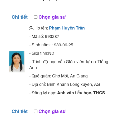
Chi tiết
Chọn gia sư
💁 Họ tên:
Phạm Huyền Trân
- Mã số:
993287
- Sinh năm:
1989-06-25
- Giới tính:Nữ
- Trình độ học vấn:
Giáo viên tự do
Tiếng
Anh
- Quê quán:
Chợ Mới, An Giang
- Địa chỉ:
Bình Khánh Long xuyên, AG
- Đăng ký dạy:
Anh văn tiểu học, THCS
Chi tiết
Chọn gia sư