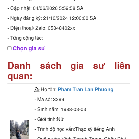
- Cập nhật: 04/06/2026 5:59:58 SA
- Ngày đăng ký: 21/10/2024 12:00:00 SA
- Điện thoại/ Zalo: 05848402xx
- Từng cộng tác:
Chọn gia sư
Danh sách gia sư liên
quan:
💁 Họ tên:
Pham Tran Lan Phuong
- Mã số:
3299
- Sinh năm:
1988-03-03
- Giới tính:Nữ
- Trình độ học vấn:
Thạc sỹ
tiếng Anh
- Quê quán:
Vĩnh Thạnh Trung, Châu Phú,