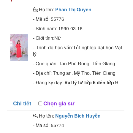
💁 Họ tên:
Phan Thị Quyên
- Mã số:
55776
- Sinh năm:
1990-03-16
- Giới tính:Nữ
- Trình độ học vấn:
Tốt nghiệp đại học
Vật
lý
- Quê quán:
Tân Phú Đông. Tiền Giang
- Địa chỉ:
Trung an. Mỹ Tho. Tiền Giang
- Đăng ký dạy:
Vật lý từ lớp 6 đến lớp 9
Chi tiết
Chọn gia sư
💁 Họ tên:
Nguyễn Bích Huyền
- Mã số:
55774