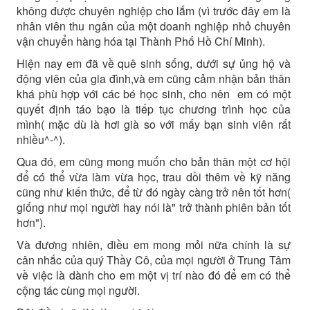
không được chuyên nghiệp cho lắm (vì trước đây em là
nhân viên thu ngân của một doanh nghiệp nhỏ chuyên
vận chuyển hàng hóa tại Thành Phố Hồ Chí Minh).
Hiện nay em đã về quê sinh sống, dưới sự ủng hộ và
động viên của gia đình,và em cũng cảm nhận bản thân
khá phù hợp với các bé học sinh, cho nên em có một
quyết định táo bạo là tiếp tục chương trình học của
mình( mặc dù là hơi già so với mấy bạn sinh viên rất
nhiều^-^).
Qua đó, em cũng mong muốn cho bản thân một cơ hội
để có thể vừa làm vừa học, trau dồi thêm về kỹ năng
cũng như kiến thức, để từ đó ngày càng trở nên tốt hơn(
giống như mọi người hay nói là" trở thành phiên bản tốt
hơn").
Và đương nhiên, điều em mong mỏi nữa chính là sự
cân nhắc của quý Thầy Cô, của mọi người ở Trung Tâm
về việc là dành cho em một vị trí nào đó để em có thể
cộng tác cùng mọi người.