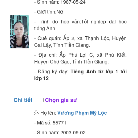
- Sinh năm:
1987-05-24
- Giới tính:Nữ
- Trình độ học vấn:
Tốt nghiệp đại học
tiếng Anh
- Quê quán:
Ấp 2, xã Thạnh Lộc, Huyện
Cai Lậy, Tỉnh Tiền Giang.
- Địa chỉ:
Ấp Phú Lợi C, xã Phú Kiết,
Huyện Chợ Gạo, Tỉnh Tiền Giang.
- Đăng ký dạy:
Tiếng Anh từ lớp 1 tới
lớp 12
Chi tiết
Chọn gia sư
💁 Họ tên:
Vương Phạm Mỹ Lộc
- Mã số:
55771
- Sinh năm:
2003-09-02