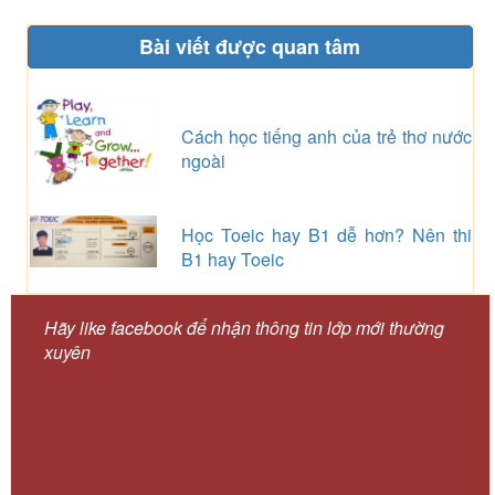
Bài viết được quan tâm
Cách học tiếng anh của trẻ thơ nước
ngoài
Học Toeic hay B1 dễ hơn? Nên thi
B1 hay Toeic
Hãy like facebook để nhận thông tin lớp mới thường
xuyên