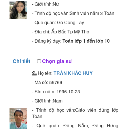
- Giới tính:Nữ
- Trình độ học vấn:
Sinh viên năm 3
Toán
- Quê quán:
Gò Công Tây
- Địa chỉ:
Ấp Bắc Tp Mỹ Tho
- Đăng ký dạy:
Toán lớp 1 đến lớp 10
Chi tiết
Chọn gia sư
💁 Họ tên:
TRẦN KHẮC HUY
- Mã số:
55769
- Sinh năm:
1996-10-23
- Giới tính:Nam
- Trình độ học vấn:
Giáo viên đứng lớp
Toán
- Quê quán:
Đăng Nẵm, Đăng Hưng