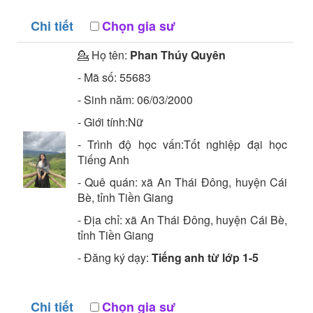
Chi tiết
Chọn gia sư
💁 Họ tên:
Phan Thúy Quyên
- Mã số:
55683
- Sinh năm:
06/03/2000
- Giới tính:Nữ
- Trình độ học vấn:
Tốt nghiệp đại học
Tiếng Anh
- Quê quán:
xã An Thái Đông, huyện Cái
Bè, tỉnh Tiền Giang
- Địa chỉ:
xã An Thái Đông, huyện Cái Bè,
tỉnh Tiền Giang
- Đăng ký dạy:
Tiếng anh từ lớp 1-5
Chi tiết
Chọn gia sư