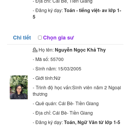
- Địa chỉ:
Cái Bè, Tiền Giang
- Đăng ký dạy:
Toán - tiếng việt- av lớp 1-
5
Chi tiết
Chọn gia sư
💁 Họ tên:
Nguyễn Ngọc Khả Thy
- Mã số:
55700
- Sinh năm:
15/03/2005
- Giới tính:Nữ
- Trình độ học vấn:
Sinh viên năm 2
Ngoại
thương
- Quê quán:
Cái Bè- Tiền Giang
- Địa chỉ:
Cái Bè- Tiền Giang
- Đăng ký dạy:
Toán, Ngữ Văn từ lớp 1-5