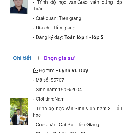
- Trình độ học vấn:
Giáo viên đứng lớp
Toán
- Quê quán:
Tiền giang
- Địa chỉ:
Tiền giang
- Đăng ký dạy:
Toán lớp 1 - lớp 5
Chi tiết
Chọn gia sư
💁 Họ tên:
Huỳnh Vũ Duy
- Mã số:
55707
- Sinh năm:
15/06/2004
- Giới tính:Nam
- Trình độ học vấn:
Sinh viên năm 3
Tiểu
học
- Quê quán:
Cái Bè, Tiền Giang