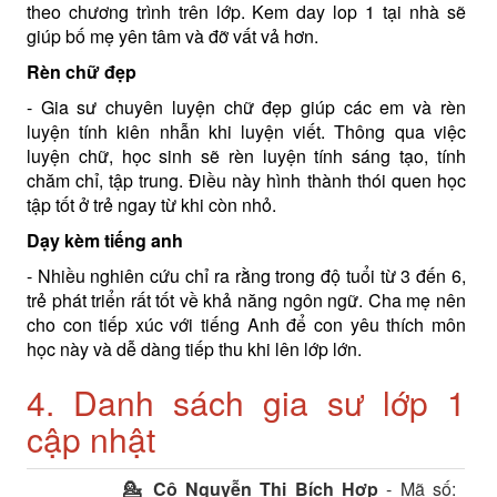
theo chương trình trên lớp. Kem day lop 1 tại nhà sẽ
giúp bố mẹ yên tâm và đỡ vất vả hơn.
Rèn chữ đẹp
- Gia sư chuyên luyện chữ đẹp giúp các em và rèn
luyện tính kiên nhẫn khi luyện viết. Thông qua việc
luyện chữ, học sinh sẽ rèn luyện tính sáng tạo, tính
chăm chỉ, tập trung. Điều này hình thành thói quen học
tập tốt ở trẻ ngay từ khi còn nhỏ.
Dạy kèm tiếng anh
- Nhiều nghiên cứu chỉ ra rằng trong độ tuổi từ 3 đến 6,
trẻ phát triển rất tốt về khả năng ngôn ngữ. Cha mẹ nên
cho con tiếp xúc với tiếng Anh để con yêu thích môn
học này và dễ dàng tiếp thu khi lên lớp lớn.
4. Danh sách gia sư lớp 1
cập nhật
💁 Cô
Nguyễn Thị Bích Hợp
- Mã số: