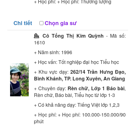
+ Học phí: + Học phí: Thương lượng
Chi tiết
Chọn gia sư
💁 Cô
Tống Thị Kim Quỳnh
- Mã số:
1610
+ Năm sinh: 1996
+ Học vấn:
Tốt nghiệp đại học
Tiểu học
+ Khu vực dạy:
262/14 Trần Hưng Đạo,
Bình Khánh, TP. Long Xuyên, An Giang
+ Chuyên dạy:
Rèn chữ, Lớp 1 Báo bài
,
Rèn chữ, Báo bài, Tiểu học từ lớp 1-3
+ Có khả năng dạy: Tiếng Việt lớp 1,2,3
+ Học phí: + Học phí: 100.000-150.000/90
phút