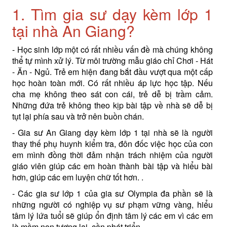
1. Tìm gia sư dạy kèm lớp 1
tại nhà An Giang?
- Học sinh lớp một có rất nhiều vấn đề mà chúng không
thể tự mình xử lý. Từ môi trường mẫu giáo chỉ Chơi - Hát
- Ăn - Ngủ. Trẻ em hiện đang bắt đầu vượt qua một cấp
học hoàn toàn mới. Có rất nhiều áp lực học tập. Nếu
cha mẹ không theo sát con cái, trẻ dễ bị trầm cảm.
Những đứa trẻ không theo kịp bài tập về nhà sẽ dễ bị
tụt lại phía sau và trở nên buồn chán.
- Gia sư An Giang dạy kèm lớp 1 tại nhà sẽ là người
thay thế phụ huynh kiểm tra, đôn đốc việc học của con
em mình đồng thời đảm nhận trách nhiệm của người
giáo viên giúp các em hoàn thành bài tập và hiểu bài
hơn, giúp các em luyện chữ tốt hơn. .
- Các gia sư lớp 1 của gia sư Olympia đa phần sẽ là
những người có nghiệp vụ sư phạm vững vàng, hiểu
tâm lý lứa tuổi sẽ giúp ổn định tâm lý các em vì các em
là mầm non tương lai, cần phát triển.