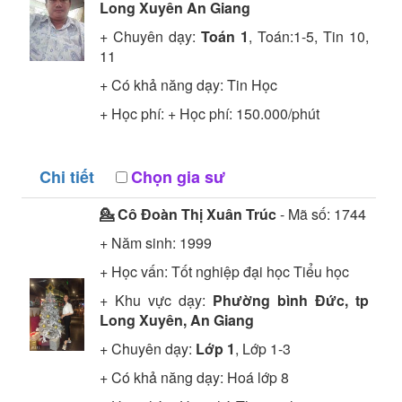
Long Xuyên An Giang
+ Chuyên dạy:
Toán 1
, Toán:1-5, Tin 10,
11
+ Có khả năng dạy: Tin Học
+ Học phí: + Học phí: 150.000/phút
Chi tiết
Chọn gia sư
💁 Cô
Đoàn Thị Xuân Trúc
- Mã số:
1744
+ Năm sinh: 1999
+ Học vấn:
Tốt nghiệp đại học
Tiểu học
+ Khu vực dạy:
Phường bình Đức, tp
Long Xuyên, An Giang
+ Chuyên dạy:
Lớp 1
, Lớp 1-3
+ Có khả năng dạy: Hoá lớp 8