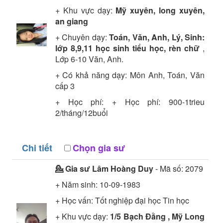
+ Khu vực dạy:
Mỹ xuyên, long xuyên,
an giang
+ Chuyên dạy:
Toán, Văn, Anh, Lý, Sinh:
lớp 8,9,11 học sinh tiểu học, rèn chữ
,
Lớp 6-10 Văn, Anh.
+ Có khả năng dạy: Môn Anh, Toán, Văn
cấp 3
+ Học phí: + Học phí: 900-1trieu
2/tháng/12buổi
Chi tiết
Chọn gia sư
💁 Gia sư
Lâm Hoàng Duy
- Mã số:
2079
+ Năm sinh: 10-09-1983
+ Học vấn:
Tốt nghiệp đại học
Tin học
+ Khu vực dạy:
1/5 Bạch Đằng , Mỹ Long