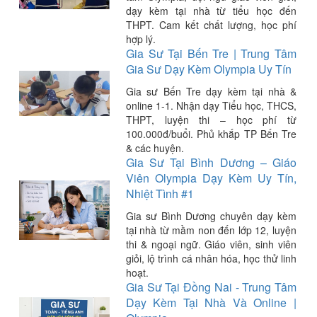
dạy kèm tại nhà từ tiểu học đến
THPT. Cam kết chất lượng, học phí
hợp lý.
Gia Sư Tại Bến Tre | Trung Tâm
Gia Sư Dạy Kèm Olympia Uy Tín
Gia sư Bến Tre dạy kèm tại nhà &
online 1-1. Nhận dạy Tiểu học, THCS,
THPT, luyện thi – học phí từ
100.000đ/buổi. Phủ khắp TP Bến Tre
& các huyện.
Gia Sư Tại Bình Dương – Giáo
Viên Olympia Dạy Kèm Uy Tín,
Nhiệt Tình #1
Gia sư Bình Dương chuyên dạy kèm
tại nhà từ mầm non đến lớp 12, luyện
thi & ngoại ngữ. Giáo viên, sinh viên
giỏi, lộ trình cá nhân hóa, học thử linh
hoạt.
Gia Sư Tại Đồng Nai - Trung Tâm
Dạy Kèm Tại Nhà Và Online |