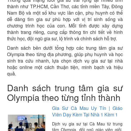
thành như TP.HCM, Cần Thơ, các tỉnh miền Tây, Đông
Nam Bộ và một số khu vực lân cận, phụ huynh có thể
dễ dàng tìm gia sư phù hợp với vị trí sinh sống và
chương trình học của con. Mỗi tỉnh được xây dựng
thành trang riêng, cung cấp thông tin chi tiết về hình
thức học, đội ngũ gia sư, lộ trình và chính sách hỗ trợ.
Danh sách bên dưới tổng hợp các trung tâm gia sư
Olympia theo từng địa phương, giúp phụ huynh và học
sinh tra cứu nhanh, lựa chọn dịch vụ gia sư tại nhà
hoặc online một cách thuận tiện, minh bạch và hiệu
quả.
Danh sách trung tâm gia sư
Olympia theo từng tỉnh thành
Gia Sư Cà Mau Uy Tín | Giáo
Viên Dạy Kèm Tại Nhà 1 Kèm 1
Dịch vụ gia sư tại Cà Mau từ trung
tâm Olympia, đội ngũ giáo viên giỏi,