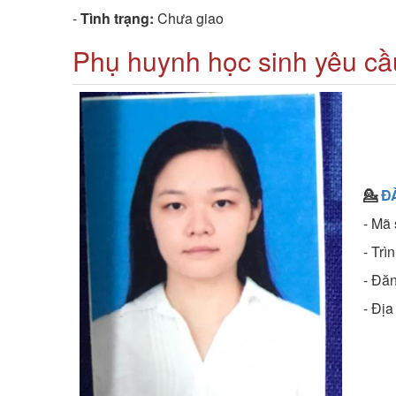
-
Tình trạng:
Chưa giao
Phụ huynh học sinh yêu cầu
💁
Đ
- Mã
- Trì
- Đă
- Đị