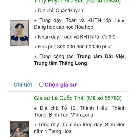
Thầy
Huỳnh Gia Đạt
(Mã số
55830
)
+ Địa chỉ: Quận/Huyện
+ Từng dạy: Toán và KHTN lớp 7,8,9;
Đang học cao học
Hóa học
+ Nhận dạy: Toán và KHTN từ lớp 6-9
+ Học phí: 300.000-350.000/90 phút
+ Từng cộng tác:
Trung tâm Đất Việt,
Trung tâm Thăng Long
Chi tiết
Chọn gia sư
Gia sư
Lê Quốc Thái
(Mã số
55763
)
+ Địa chỉ: Tổ 12, Thành Hiếu, Thành
Trung, Bình Tân, Vĩnh Long
+ Từng dạy: Tôi chưa từng dạy;
Sinh viên
năm 1
Tiếng Hoa