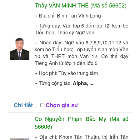
Thầy
VĂN MINH THÊ
(Mã số
56652
)
+ Địa chỉ: Bình Tân Vĩnh Long
+ Từng dạy: Văn lớp 6 đến lớp 12, kèm bé
Tiểu học;
Thạc sỹ
Ngữ văn
+ Nhận dạy: Ngữ văn 6,7,8,9,10,11,12 và
kèm bé Tiểu học; Lớp tuyển sinh môn Văn
10 và THPT môn Văn 12, Có thể dạy
Tiếng Anh từ lớp 1 đến lớp 5
+ Học phí: Tùy vào trung tâm
+ Từng cộng tác:
Alpha, ...
Chi tiết
Chọn gia sư
Cô
Nguyễn Phạm Bảo My
(Mã số
56606
)
+ Địa chỉ: Khóm Tân Thuận, thị trấn Tân