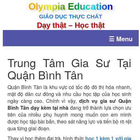
Olympia Education
GIÁO DỤC THỰC CHẤT
Dạy thật – Học thật
☰ Menu
Trung Tâm Gia Sư Tại
Quận Bình Tân
Quận Bình Tân là khu vực có tốc độ đô thị hóa nhanh,
mật độ dân cư đông và nhu cầu học tập của học sinh
ngày càng cao. Chính vì vậy,
dịch vụ gia sư Quận
Bình Tân dạy kèm tại nhà
đang trở thành lựa chọn ưu
tiên của nhiều phụ huynh mong muốn con em mình
được học tập bài bản, theo sát năng lực và tiến bộ rõ rệt
qua từng giai đoạn.
Thay vì học thêm đại trà, hình thức
học 1 kèm 1 với gia