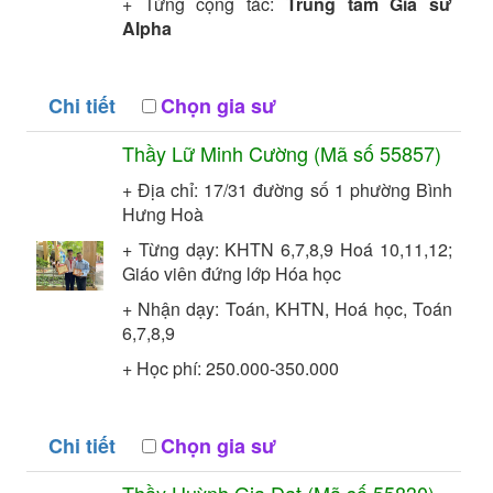
+ Từng cộng tác:
Trung tâm Gia sư
Alpha
Chi tiết
Chọn gia sư
Thầy
Lữ Minh Cường
(Mã số
55857
)
+ Địa chỉ: 17/31 đường số 1 phường Bình
Hưng Hoà
+ Từng dạy: KHTN 6,7,8,9 Hoá 10,11,12;
Giáo viên đứng lớp
Hóa học
+ Nhận dạy: Toán, KHTN, Hoá học, Toán
6,7,8,9
+ Học phí: 250.000-350.000
Chi tiết
Chọn gia sư