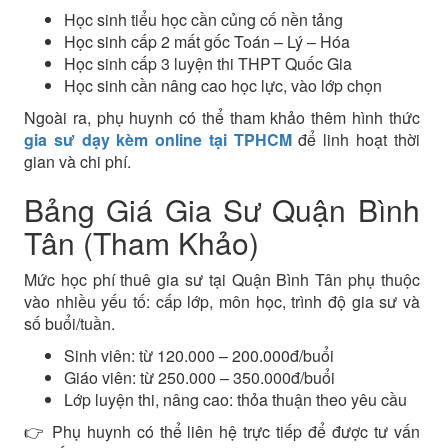
Học sinh tiểu học cần củng cố nền tảng
Học sinh cấp 2 mất gốc Toán – Lý – Hóa
Học sinh cấp 3 luyện thi THPT Quốc Gia
Học sinh cần nâng cao học lực, vào lớp chọn
Ngoài ra, phụ huynh có thể tham khảo thêm hình thức
gia sư dạy kèm online tại TPHCM
để linh hoạt thời
gian và chi phí.
Bảng Giá Gia Sư Quận Bình
Tân (Tham Khảo)
Mức học phí thuê gia sư tại Quận Bình Tân phụ thuộc
vào nhiều yếu tố: cấp lớp, môn học, trình độ gia sư và
số buổi/tuần.
Sinh viên: từ 120.000 – 200.000đ/buổi
Giáo viên: từ 250.000 – 350.000đ/buổi
Lớp luyện thi, nâng cao: thỏa thuận theo yêu cầu
👉 Phụ huynh có thể liên hệ trực tiếp để được tư vấn