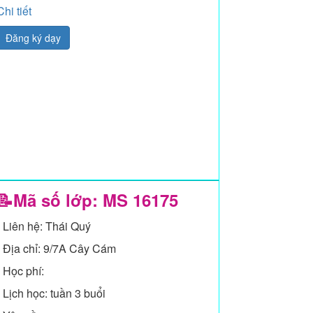
Chi tiết
Đăng ký dạy
📝Mã số lớp: MS
16175
- Liên hệ: Thái Quý
- Địa chỉ: 9/7A Cây Cám
- Học phí:
- Lịch học: tuần 3 buổi