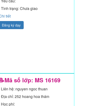
- Yêu cầu:
- Tình trạng: Chưa giao
Chi tiết
Đăng ký dạy
📝Mã số lớp: MS
16169
- Liên hệ: nguyen ngoc thuan
- Địa chỉ: 252 hoang hoa thám
- Học phí: