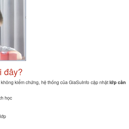
ại đây?
 không kiểm chứng, hệ thống của GiaSuInfo cập nhật
lớp cần
ịch học
lớp