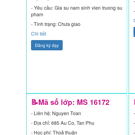
- Yêu cầu: Gia su nam sinh vien truong su
pham
- Tình trạng: Chưa giao
Chi tiết
Đăng ký dạy
📝Mã số lớp: MS
16172
- Liên hệ: Nguyen Toan
- Địa chỉ: 685 Au Co, Tan Phu
- Học phí: Thoả thuận