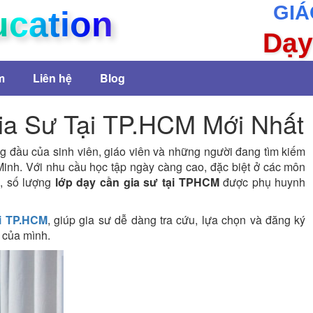
GIÁ
ucation
Dạy
m
Liên hệ
Blog
a Sư Tại TP.HCM Mới Nhất
g đầu của sinh viên, giáo viên và những người đang tìm kiếm
inh. Với nhu cầu học tập ngày càng cao, đặc biệt ở các môn
p, số lượng
lớp dạy cần gia sư tại TPHCM
được phụ huynh
ại TP.HCM
, giúp gia sư dễ dàng tra cứu, lựa chọn và đăng ký
n của mình.