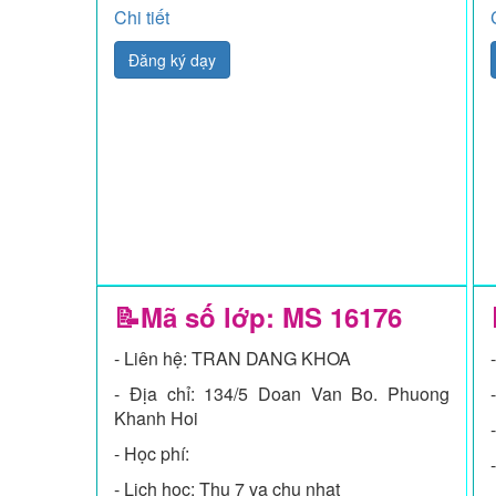
Chi tiết
Đăng ký dạy
📝Mã số lớp: MS
16176
- Liên hệ: TRAN DANG KHOA
- Địa chỉ: 134/5 Doan Van Bo. Phuong
Khanh Hoi
- Học phí:
- Lịch học: Thu 7 va chu nhat