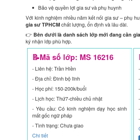
Bảo vệ quyền lợi gia sư và phụ huynh
Với kinh nghiệm nhiều năm kết nối gia sư – phụ 
gia sư TPHCM
chất lượng, ổn định và lâu dài.
👉
Bên dưới là danh sách lớp mới đang cần gia
ký nhận lớp phù hợp.
📝Mã số lớp: MS
16216
- Liên hệ: Trần Hiền
- Địa chỉ: Đinh bộ lĩnh
- Học phí: 150-200k/buổi
- Lịch học: Thứ7-chiều chủ nhật
- Yêu cầu: Có kinh nghiệm dạy học sinh
mất gốc ngữ pháp
- Tình trạng: Chưa giao
Chi tiết