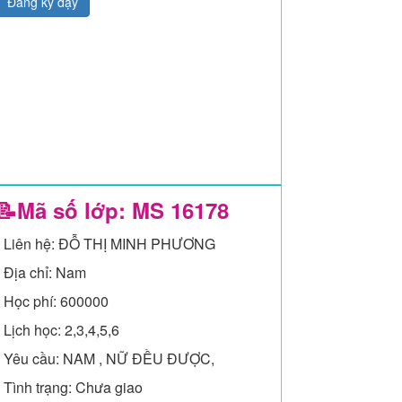
Đăng ký dạy
📝Mã số lớp: MS
16178
- Liên hệ: ĐỖ THỊ MINH PHƯƠNG
- Địa chỉ: Nam
- Học phí: 600000
- Lịch học: 2,3,4,5,6
- Yêu cầu: NAM , NỮ ĐỀU ĐƯỢC,
- Tình trạng: Chưa giao