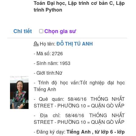
Toán Đại học, Lập trình cơ bản C, Lập
trình Python
Chi tiết
Chọn gia sư
💁 Họ tên:
ĐỖ THỊ TÚ ANH
- Mã số:
2726
- Sinh năm:
1953
- Giới tính:Nữ
- Trình độ học vấn:
Tốt nghiệp đại học
Tiếng Anh
- Quê quán:
58/46/16 THỐNG NHẤT
STREET - PHƯỜNG 10 = QUẬN GÒ VẤP
- Địa chỉ:
58/46/16 THỐNG NHẤT
STREET - PHƯỜNG 10 = QUẬN GÒ VẤP
- Đăng ký dạy:
Tiếng Anh , từ lớp 6 - lớp