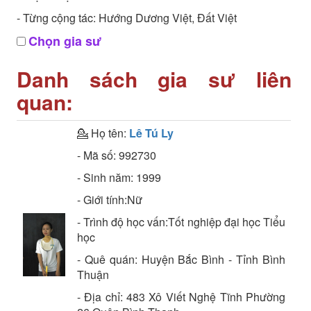
- Từng cộng tác: Hướng Dương Việt, Đất Việt
Chọn gia sư
Danh sách gia sư liên
quan:
💁 Họ tên:
Lê Tú Ly
- Mã số:
992730
- Sinh năm:
1999
- Giới tính:Nữ
- Trình độ học vấn:
Tốt nghiệp đại học
Tiểu
học
- Quê quán:
Huyện Bắc Bình - Tỉnh Bình
Thuận
- Địa chỉ:
483 Xô Viết Nghệ Tĩnh Phường