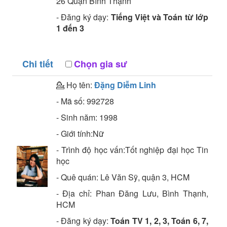
26 Quận Bình Thạnh
- Đăng ký dạy:
Tiếng Việt và Toán từ lớp
1 đến 3
Chi tiết
Chọn gia sư
💁 Họ tên:
Đặng Diễm Linh
- Mã số:
992728
- Sinh năm:
1998
- Giới tính:Nữ
- Trình độ học vấn:
Tốt nghiệp đại học
Tin
học
- Quê quán:
Lê Văn Sỹ, quận 3, HCM
- Địa chỉ:
Phan Đăng Lưu, Bình Thạnh,
HCM
- Đăng ký dạy:
Toán TV 1, 2, 3, Toán 6, 7,