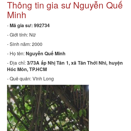
Thông tin gia sư Nguyễn Quế
Minh
-
Mã gia sư:
992734
- Giới tính: Nữ
- Sinh năm:
2000
- Họ tên:
Nguyễn Quế Minh
- Địa chỉ:
3/73A ấp Nhị Tân 1, xã Tân Thới Nhì, huyện
Hóc Môn, TP.HCM
- Quê quán:
Vĩnh Long