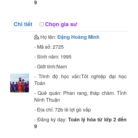
9
Chi tiết
Chọn gia sư
💁 Họ tên:
Đặng Hoàng Minh
- Mã số:
2725
- Sinh năm:
1995
- Giới tính:Nam
- Trình độ học vấn:
Tốt nghiệp đại học
Toán
- Quê quán:
Phan rang, tháp chàm. Tỉnh
Ninh Thuận
- Địa chỉ:
72b lê lợi gò vấp
- Đăng ký dạy:
Toán lý hóa từ lớp 2 đến
9