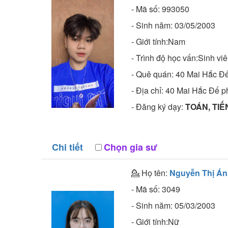
- Mã số:
993050
- Sinh năm:
03/05/2003
- Giới tính:Nam
- Trình độ học vấn:
Sinh vi
- Quê quán:
40 Mai Hắc Đ
- Địa chỉ:
40 Mai Hắc Đế 
- Đăng ký dạy:
TOÁN, TIẾ
Chi tiết
Chọn gia sư
💁 Họ tên:
Nguyễn Thị Á
- Mã số:
3049
- Sinh năm:
05/03/2003
- Giới tính:Nữ