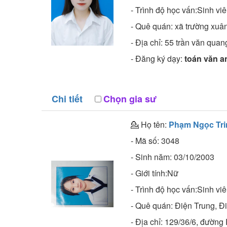
- Trình độ học vấn:
Sinh vi
- Quê quán:
xã trường xuân
- Địa chỉ:
55 trần văn quan
- Đăng ký dạy:
toán văn a
Chi tiết
Chọn gia sư
💁 Họ tên:
Phạm Ngọc Tri
- Mã số:
3048
- Sinh năm:
03/10/2003
- Giới tính:Nữ
- Trình độ học vấn:
Sinh vi
- Quê quán:
Điện Trung, 
- Địa chỉ:
129/36/6, đường