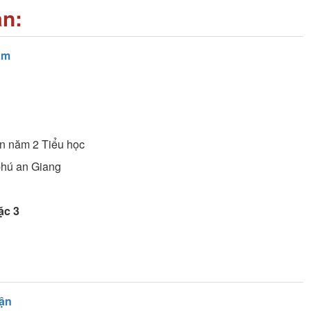
an:
âm
ên năm 2
Tiểu học
phú an Giang
ặc 3
ận