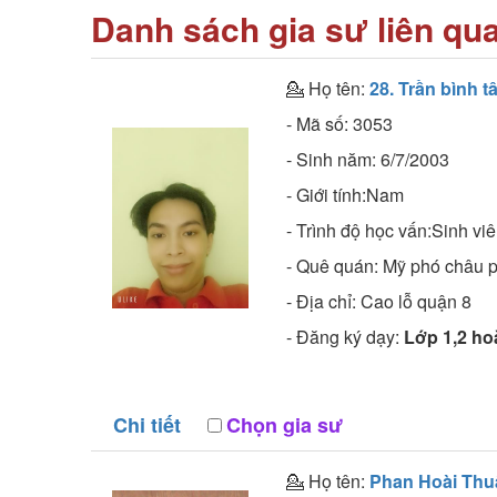
Danh sách gia sư liên qu
💁 Họ tên:
28. Trần bình t
- Mã số:
3053
- Sinh năm:
6/7/2003
- Giới tính:Nam
- Trình độ học vấn:
Sinh vi
- Quê quán:
Mỹ phó châu 
- Địa chỉ:
Cao lỗ quận 8
- Đăng ký dạy:
Lớp 1,2 ho
Chi tiết
Chọn gia sư
💁 Họ tên:
Phan Hoài Thu