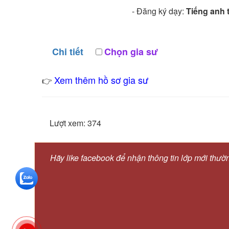
- Đăng ký dạy:
Tiếng anh t
Chi tiết
Chọn gia sư
Xem thêm hồ sơ gia sư
👉
Lượt xem: 374
Hãy like facebook để nhận thông tin lớp mới thườ