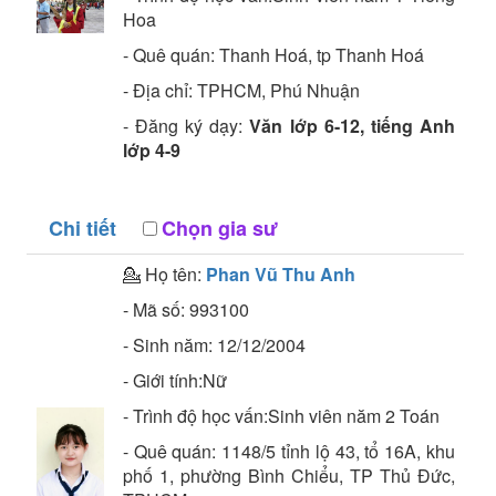
Hoa
- Quê quán:
Thanh Hoá, tp Thanh Hoá
- Địa chỉ:
TPHCM, Phú Nhuận
- Đăng ký dạy:
Văn lớp 6-12, tiếng Anh
lớp 4-9
Chi tiết
Chọn gia sư
💁 Họ tên:
Phan Vũ Thu Anh
- Mã số:
993100
- Sinh năm:
12/12/2004
- Giới tính:Nữ
- Trình độ học vấn:
Sinh viên năm 2
Toán
- Quê quán:
1148/5 tỉnh lộ 43, tổ 16A, khu
phố 1, phường Bình Chiểu, TP Thủ Đức,