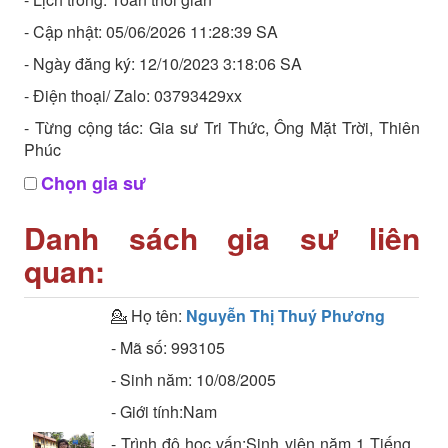
- Cập nhật: 05/06/2026 11:28:39 SA
- Ngày đăng ký: 12/10/2023 3:18:06 SA
- Điện thoại/ Zalo: 03793429xx
- Từng cộng tác: Gia sư Tri Thức, Ông Mặt Trời, Thiên
Phúc
Chọn gia sư
Danh sách gia sư liên
quan:
💁 Họ tên:
Nguyễn Thị Thuý Phương
- Mã số:
993105
- Sinh năm:
10/08/2005
- Giới tính:Nam
- Trình độ học vấn:
Sinh viên năm 1
Tiếng