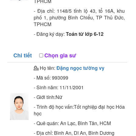
TPHCM
- Địa chỉ:
1148/5 tỉnh lộ 43, tổ 16A, khu
phố 1, phường Bình Chiểu, TP Thủ Đức,
TPHCM
- Đăng ký dạy:
Toán từ lớp 6-12
Chi tiết
Chọn gia sư
💁 Họ tên:
Đặng ngọc tường vy
- Mã số:
993099
- Sinh năm:
11/11/2001
- Giới tính:Nữ
- Trình độ học vấn:
Tốt nghiệp đại học
Hóa
học
- Quê quán:
An Lạc, Bình Tân, HCM
- Địa chỉ:
Bình An, Dĩ An, Bình Dương