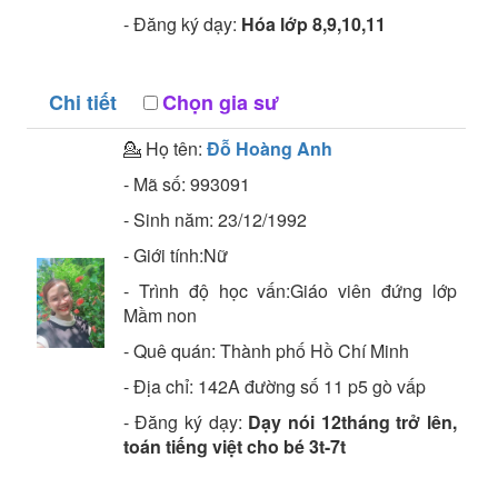
- Đăng ký dạy:
Hóa lớp 8,9,10,11
Chi tiết
Chọn gia sư
💁 Họ tên:
Đỗ Hoàng Anh
- Mã số:
993091
- Sinh năm:
23/12/1992
- Giới tính:Nữ
- Trình độ học vấn:
Giáo viên đứng lớp
Mầm non
- Quê quán:
Thành phố Hồ Chí Minh
- Địa chỉ:
142A đường số 11 p5 gò vấp
- Đăng ký dạy:
Dạy nói 12tháng trở lên,
toán tiếng việt cho bé 3t-7t