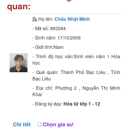
quan:
💁 Họ tên:
Châu Nhật Minh
- Mã số:
993284
- Sinh năm:
17/10/2006
- Giới tính:Nam
- Trình độ học vấn:
Sinh viên năm 1
Hóa
học
- Quê quán:
Thành Phố Bạc Liêu , Tỉnh
Bạc Liêu
- Địa chỉ:
Phường 2 , Nguyễn Thị Minh
Khai
- Đăng ký dạy:
Hóa từ lớp 1 - 12
Chi tiết
Chọn gia sư