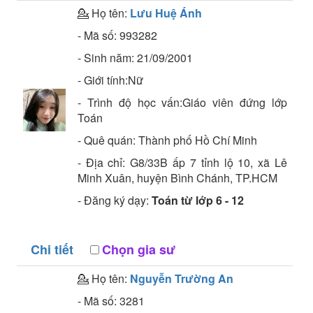
💁 Họ tên:
Lưu Huệ Ánh
- Mã số:
993282
- Sinh năm:
21/09/2001
- Giới tính:Nữ
- Trình độ học vấn:
Giáo viên đứng lớp
Toán
- Quê quán:
Thành phố Hồ Chí Minh
- Địa chỉ:
G8/33B ấp 7 tỉnh lộ 10, xã Lê
Minh Xuân, huyện Bình Chánh, TP.HCM
- Đăng ký dạy:
Toán từ lớp 6 - 12
Chi tiết
Chọn gia sư
💁 Họ tên:
Nguyễn Trường An
- Mã số:
3281