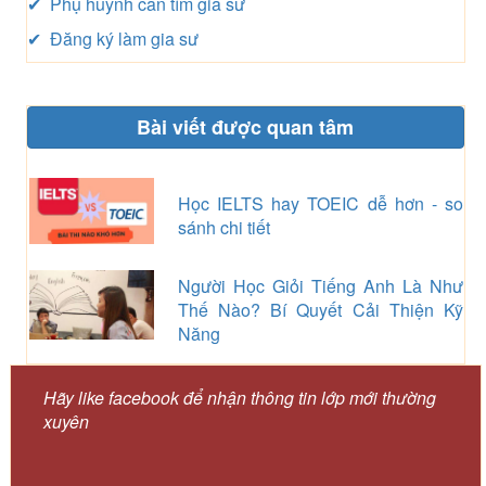
✔ Phụ huynh cần tìm gia sư
✔ Đăng ký làm gia sư
Bài viết được quan tâm
Học IELTS hay TOEIC dễ hơn - so
sánh chi tiết
Người Học Giỏi Tiếng Anh Là Như
Thế Nào? Bí Quyết Cải Thiện Kỹ
Năng
Hãy like facebook để nhận thông tin lớp mới thường
xuyên