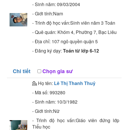
- Sinh năm:
09/03/2004
- Giới tính:Nam
- Trình độ học vấn:
Sinh viên năm 3
Toán
- Quê quán:
Khóm 4, Phường 7, Bạc Liêu
- Địa chỉ:
107 ngô quyền quận 5
- Đăng ký dạy:
Toán từ lớp 6-12
Chi tiết
Chọn gia sư
💁 Họ tên:
Lê Thị Thanh Thuỷ
- Mã số:
993280
- Sinh năm:
10/3/1982
- Giới tính:Nữ
- Trình độ học vấn:
Giáo viên đứng lớp
Tiểu học