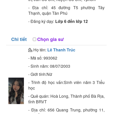
- Địa chỉ:
45 đường T5 phường Tây
Thạnh, quận Tân Phú
- Đăng ký dạy:
Lớp 6 đến lớp 12
Chi tiết
Chọn gia sư
💁 Họ tên:
Lê Thanh Trúc
- Mã số:
993062
- Sinh năm:
08/07/2003
- Giới tính:Nữ
- Trình độ học vấn:
Sinh viên năm 3
Tiểu
học
- Quê quán:
Hoà Long, Thành phố Bà Rịa,
tỉnh BRVT
- Địa chỉ:
656 Quang Trung, phường 11,