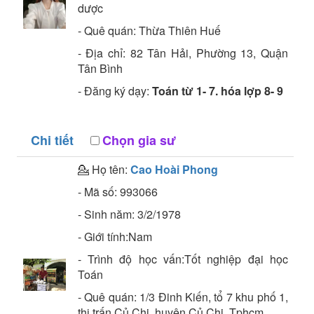
dược
- Quê quán:
Thừa Thiên Huế
- Địa chỉ:
82 Tân Hải, Phường 13, Quận
Tân Bình
- Đăng ký dạy:
Toán từ 1- 7. hóa lợp 8- 9
Chi tiết
Chọn gia sư
💁 Họ tên:
Cao Hoài Phong
- Mã số:
993066
- Sinh năm:
3/2/1978
- Giới tính:Nam
- Trình độ học vấn:
Tốt nghiệp đại học
Toán
- Quê quán:
1/3 Đinh Kiến, tổ 7 khu phố 1,
thị trấn Củ Chi, huyện Củ Chi, Tphcm