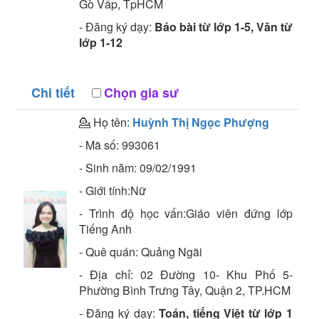
Gò Vấp, TpHCM
- Đăng ký dạy:
Báo bài từ lớp 1-5, Văn từ
lớp 1-12
Chi tiết
Chọn gia sư
💁 Họ tên:
Huỳnh Thị Ngọc Phượng
- Mã số:
993061
- Sinh năm:
09/02/1991
- Giới tính:Nữ
- Trình độ học vấn:
Giáo viên đứng lớp
Tiếng Anh
- Quê quán:
Quảng Ngãi
- Địa chỉ:
02 Đường 10- Khu Phố 5-
Phường Bình Trưng Tây, Quận 2, TP.HCM
- Đăng ký dạy:
Toán, tiếng Việt từ lớp 1